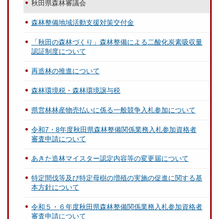
秋田県森林審議会
森林整備地域活動支援対策交付金
「秋田の森林づくり」森林整備による二酸化炭素吸収量
認証制度について
再造林の推進について
森林環境税・森林環境譲与税
県営林林産物売払いに係る一般競争入札参加について
令和7・8年度秋田県森林整備関係業務入札参加資格者
審査申請について
あきた造林マイスター認定内容等の変更届について
特定間伐等及び特定母樹の増殖の実施の促進に関する基
本方針について
令和５・６年度秋田県森林整備関係業務入札参加資格者
審査申請について