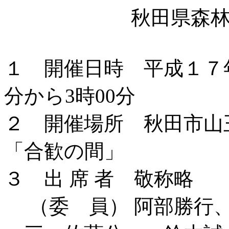
秋田県森
１ 開催日時 平成１７
分から3時00分
２ 開催場所 秋田市山
「合歓の間」
３ 出 席 者 敬称略
（委 員） 阿部勝行、