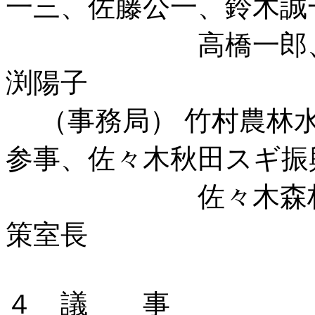
一三、佐藤公一、鈴
高橋一郎、田口
渕陽
（事務局） 竹村農林水
参事、佐々木秋田スギ振
佐々木森林整備
策室長
４ 議 事