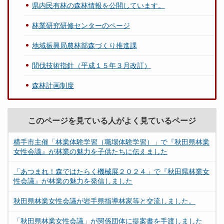
県内民有林の森林情報を公開しています。
林業研究研修センターのページ
地域振興局農林部森づくり推進課
間伐技術指針（平成１５年３月改訂）
森林計画制度
このページを見ている人がよく見ているページ
横手市主催「林業体験学習（職場体験学習）」で『秋田県林業
女性会議』が林業の魅力を子供たちに伝えました
「あつまれ！森ではたらく機械展２０２４」で『秋田県林業女
性会議』が林業の魅力を発信しました
秋田県林業女性会議が岩手県指導林家等と交流しました。
「秋田県林業女性会議」が関係団体に提案書を手渡しました