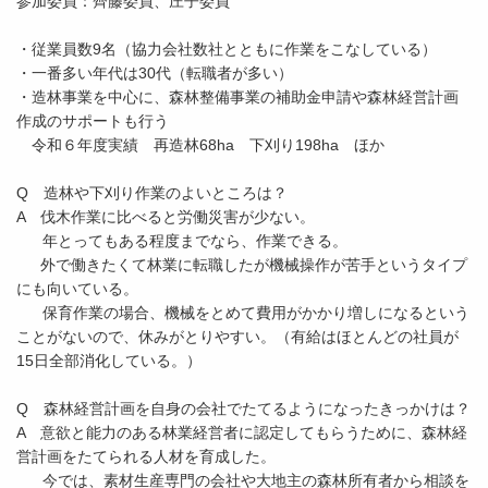
参加委員：齊藤委員、庄子委員
・従業員数9名（協力会社数社とともに作業をこなしている）
・一番多い年代は30代（転職者が多い）
・造林事業を中心に、森林整備事業の補助金申請や森林経営計画
作成のサポートも行う
令和６年度実績 再造林68ha 下刈り198ha ほか
Q 造林や下刈り作業のよいところは？
A 伐木作業に比べると労働災害が少ない。
年とってもある程度までなら、作業できる。
外で働きたくて林業に転職したが機械操作が苦手というタイプ
にも向いている。
保育作業の場合、機械をとめて費用がかかり増しになるという
ことがないので、休みがとりやすい。（有給はほとんどの社員が
15日全部消化している。）
Q 森林経営計画を自身の会社でたてるようになったきっかけは？
A 意欲と能力のある林業経営者に認定してもらうために、森林経
営計画をたてられる人材を育成した。
今では、素材生産専門の会社や大地主の森林所有者から相談を