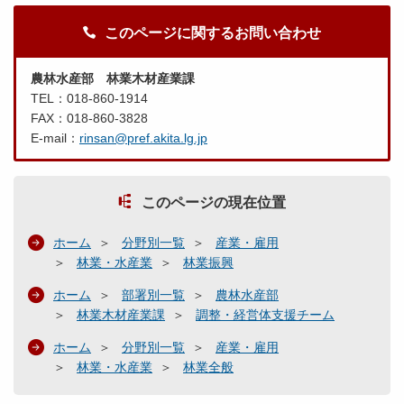
このページに関するお問い合わせ
農林水産部 林業木材産業課
TEL：018-860-1914
FAX：018-860-3828
E-mail：
rinsan@pref.akita.lg.jp
このページの現在位置
ホーム
分野別一覧
産業・雇用
林業・水産業
林業振興
ホーム
部署別一覧
農林水産部
林業木材産業課
調整・経営体支援チーム
ホーム
分野別一覧
産業・雇用
林業・水産業
林業全般