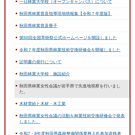
一日林業大学校（オープンキャンパス）について
秋田県林業普及指導現地情報集【令和７年度版】
秋田県林業普及冊子
第50回全国育樹祭公式ホームページを開設しました
令和７年度秋田県林業技術交換研修会を開催しました
証明書の発行について
秋田林業大学校 施設紹介
秋田県林業女性会議が岩手県で先進地視察を行いまし
た。
木材需給と木材・木工業
秋田県林業女性会議の活動を林業技術交換研修会で発表
しました。
令和7・8年度秋田県森林整備関係業務入札参加資格者