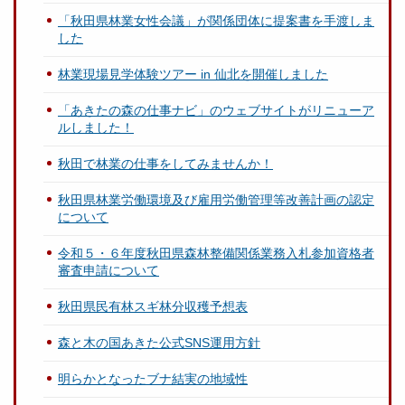
「秋田県林業女性会議」が関係団体に提案書を手渡しま
した
林業現場見学体験ツアー in 仙北を開催しました
「あきたの森の仕事ナビ」のウェブサイトがリニューア
ルしました！
秋田で林業の仕事をしてみませんか！
秋田県林業労働環境及び雇用労働管理等改善計画の認定
について
令和５・６年度秋田県森林整備関係業務入札参加資格者
審査申請について
秋田県民有林スギ林分収穫予想表
森と木の国あきた公式SNS運用方針
明らかとなったブナ結実の地域性