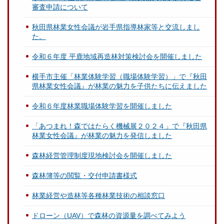
審査申請について
秋田県林業女性会議が岩手県指導林家等と交流しまし
た。
令和６年度 平鹿地域再造林対策検討会を開催しました
横手市主催「林業体験学習（職場体験学習）」で『秋田
県林業女性会議』が林業の魅力を子供たちに伝えました
令和６年度林業職場体験学習を開催しました
「あつまれ！森ではたらく機械展２０２４」で『秋田県
林業女性会議』が林業の魅力を発信しました
森林経営管理制度現地検討会を開催しました
森林簿等の閲覧・交付申請書様式
林業経営や造林等各種林業技術の相談窓口
ドローン（UAV）で森林の資源量を調べてみよう