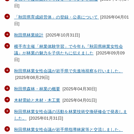
日
]
「秋田県育成経営体」の登録・公表について
[
2026年04月01
日
]
秋田県林業統計
[
2025年10月31日
]
横手市主催「林業体験学習」で今年も『秋田県林業女性会
議』が林業の魅力を子供たちに伝えました
[
2025年09月09
日
]
秋田県林業女性会議が岩手県で先進地視察を行いました。
[
2025年08月29日
]
秋田県森林・林業の概要
[
2025年04月30日
]
木材需給と木材・木工業
[
2025年04月01日
]
秋田県林業女性会議の活動を林業技術交換研修会で発表しま
した。
[
2025年01月31日
]
秋田県林業女性会議が岩手県指導林家等と交流しました。