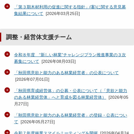
「第３期木材利用の促進に関する指針」(案)に関する意見募
集結果について
[
2026年03月25日
]
調整・経営体支援チーム
令和８年度 “新しい林業”チャレンジプラン推進事業の３次
募集について
[
2026年08月03日
]
「秋田県意欲と能力のある林業経営者」の公表について
[
2026年07月01日
]
「秋田県育成経営体」の公募・公表について（「意欲と能力
のある林業経営体」へと育成を図る林業経営体）
[
2026年05
月27日
]
「秋田県意欲と能力のある林業経営者」の登録・公表につい
て
[
2026年05月27日
]
令和７年度林業スマイルミーティングを開催
[
2026年04月24