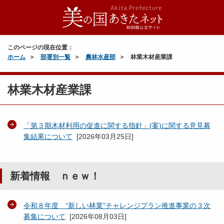
このページの現在位置：
ホーム
部署別一覧
農林水産部
林業木材産業課
林業木材産業課
「第３期木材利用の促進に関する指針」(案)に関する意見募
集結果について
[
2026年03月25日
]
新着情報 ｎｅｗ！
令和８年度 “新しい林業”チャレンジプラン推進事業の３次
募集について
[
2026年08月03日
]