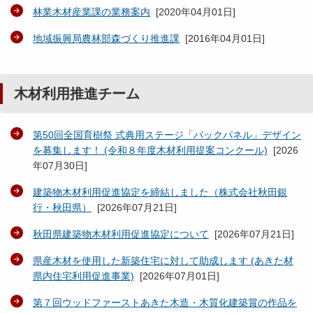
林業木材産業課の業務案内
[
2020年04月01日
]
地域振興局農林部森づくり推進課
[
2016年04月01日
]
木材利用推進チーム
第50回全国育樹祭 式典用ステージ「バックパネル」デザイン
を募集します！ (令和８年度木材利用提案コンクール)
[
2026
年07月30日
]
建築物木材利用促進協定を締結しました（株式会社秋田銀
行・秋田県）
[
2026年07月21日
]
秋田県建築物木材利用促進協定について
[
2026年07月21日
]
県産木材を使用した新築住宅に対して助成します (あきた材
県内住宅利用促進事業)
[
2026年07月01日
]
第７回ウッドファーストあきた木造・木質化建築賞の作品を