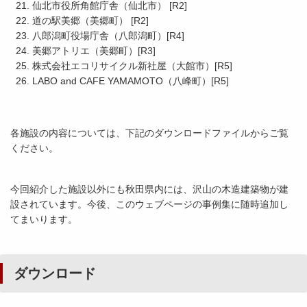
仙北市役所角館庁舎（仙北市） [R2]
道の駅美郷（美郷町） [R2]
八郎潟町役場庁舎（八郎潟町）[R4]
美郷アトリエ（美郷町）[R3]
株式会社エコリサイクル新社屋（大館市）[R5]
LABO and CAFE YAMAMOTO（八峰町）[R5]
各施設の内容については、下記のダウンロードファイルからご覧
ください。
今回紹介した施設以外にも秋田県内には、沢山の木造建築物が建
設されています。今後、このウェブページの事例集に随時追加し
てまいります。
ダウンロード