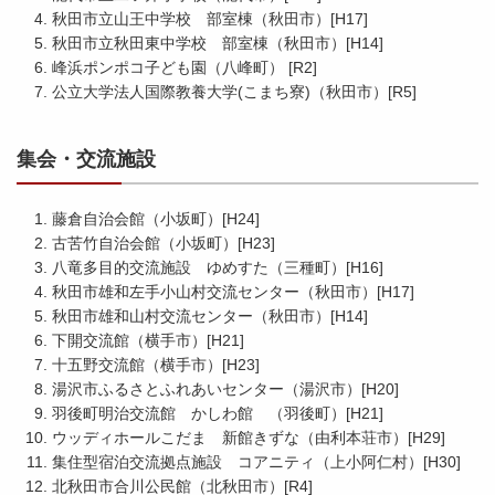
秋田市立山王中学校 部室棟（秋田市）[H17]
秋田市立秋田東中学校 部室棟（秋田市）[H14]
峰浜ポンポコ子ども園（八峰町） [R2]
公立大学法人国際教養大学(こまち寮)（秋田市）[R5]
集会・交流施設
藤倉自治会館（小坂町）[H24]
古苦竹自治会館（小坂町）[H23]
八竜多目的交流施設 ゆめすた（三種町）[H16]
秋田市雄和左手小山村交流センター（秋田市）[H17]
秋田市雄和山村交流センター（秋田市）[H14]
下開交流館（横手市）[H21]
十五野交流館（横手市）[H23]
湯沢市ふるさとふれあいセンター（湯沢市）[H20]
羽後町明治交流館 かしわ館 （羽後町）[H21]
ウッディホールこだま 新館きずな（由利本荘市）[H29]
集住型宿泊交流拠点施設 コアニティ（上小阿仁村）[H30]
北秋田市合川公民館（北秋田市）[R4]