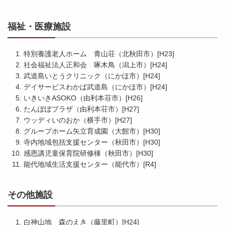
福祉・医療施設
特別養護老人ホーム 青山荘（北秋田市）[H23]
社会福祉法人正和会 啄木鳥（潟上市）[H24]
武道島いとうクリニック（にかほ市）[H24]
デイサービスわかば武道島（にかほ市）[H24]
いきいきASOKO（由利本荘市）[H26]
たんぽぽプラザ（由利本荘市）[H27]
ウッディいのおか（横手市）[H27]
グループホーム矢立育成園（大館市）[H30]
寺内地域包括支援センター（秋田市）[H30]
感恩講児童保育院研修棟（秋田市）[H30]
能代地域生活支援センター（能代市）[R4]
その他施設
白神山地 森のえき（藤里町）[H24]