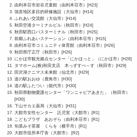
由利本荘市岩谷児童館（由利本荘市）[H23]
強首地区多目的研修施設（大仙市）[H14]
ふれあい交流館（大仙市）[H14]
秋田空港ターミナルビル（秋田市）[H24]
秋田駅西口バスターミナル（秋田市）[H25]
前郷ふれあいステーション（由利本荘市）[H15]
由利本荘市コミュニティ体育館（由利本荘市）[H26]
秋田県庁正庁（秋田市）[H26]
にかほ市観光拠点センター「にかほっと」（にかほ市）[H28]
タマホーム(株)秋田支店 木っずすぺ～す（秋田市）[H29]
田沢湖クニマス未来館（仙北市）[H29]
道の駅おおゆ（鹿角市）[H30]
道の駅ふたつい（能代市）[H30]
秋田県動物愛護センター「ワンニャピアあきた」（秋田市）
[H30]
下山サカエ薬局（大仙市）[H31]
大館市女性センター 託児室（大館市）[R1]
こどもプラザ あおぞら（由利本荘市）[R1]
旬菜みそ茶屋 くらを（横手市）[R1]
大館市役所本庁舎（大館市） [R2]