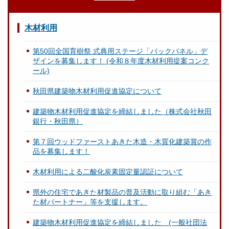
木材利用
第50回全国育樹祭 式典用ステージ「バックパネル」デ
ザインを募集します！ (令和８年度木材利用提案コンク
ール)
秋田県建築物木材利用促進協定について
建築物木材利用促進協定を締結しました（株式会社秋田
銀行・秋田県）
第７回ウッドファーストあきた木造・木質化建築賞の作
品を募集します！
木材利用による二酸化炭素固定量認証について
県外の住宅であきた材製品の普及活動に取り組む「あき
た材パートナー」等を支援します。
建築物木材利用促進協定を締結しました (一般社団法