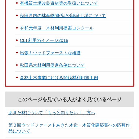
有機質土壌改良資材等の取扱いについて
秋田県内の林産物関係JAS認証工場について
令和元年度 木材利用提案コンクール
CLT利用のイメージ2016
出張！ウッドファーストな雄勝
秋田県木材利用促進条例について
森林土木事業における間伐材利用施工例
このページを見ている人がよく見ているページ
あきた材について「もっと知りたい！」方へ
第３回ウッドファーストあきた木造・木質化建築賞への応募作
品について