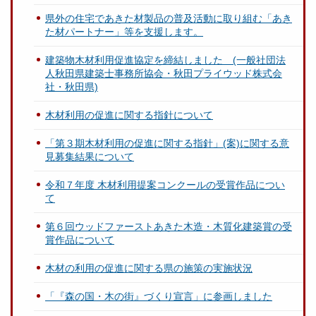
県外の住宅であきた材製品の普及活動に取り組む「あき
た材パートナー」等を支援します。
建築物木材利用促進協定を締結しました (一般社団法
人秋田県建築士事務所協会・秋田プライウッド株式会
社・秋田県)
木材利用の促進に関する指針について
「第３期木材利用の促進に関する指針」(案)に関する意
見募集結果について
令和７年度 木材利用提案コンクールの受賞作品につい
て
第６回ウッドファーストあきた木造・木質化建築賞の受
賞作品について
木材の利用の促進に関する県の施策の実施状況
「『森の国・木の街』づくり宣言」に参画しました