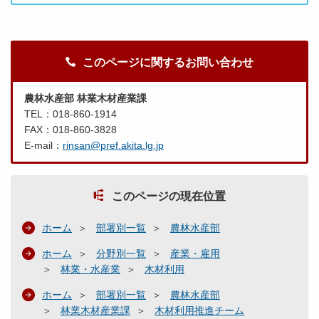
このページに関するお問い合わせ
農林水産部 林業木材産業課
TEL：018-860-1914
FAX：018-860-3828
E-mail：
rinsan@pref.akita.lg.jp
このページの現在位置
ホーム
部署別一覧
農林水産部
ホーム
分野別一覧
産業・雇用
林業・水産業
木材利用
ホーム
部署別一覧
農林水産部
林業木材産業課
木材利用推進チーム