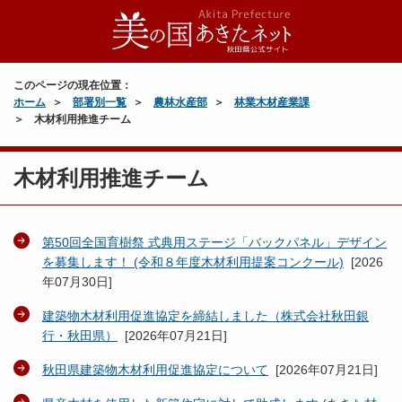
このページの現在位置：
ホーム
部署別一覧
農林水産部
林業木材産業課
木材利用推進チーム
木材利用推進チーム
第50回全国育樹祭 式典用ステージ「バックパネル」デザイン
を募集します！ (令和８年度木材利用提案コンクール)
[
2026
年07月30日
]
建築物木材利用促進協定を締結しました（株式会社秋田銀
行・秋田県）
[
2026年07月21日
]
秋田県建築物木材利用促進協定について
[
2026年07月21日
]