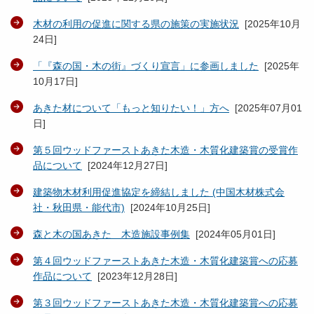
木材の利用の促進に関する県の施策の実施状況
[
2025年10月
24日
]
「『森の国・木の街』づくり宣言」に参画しました
[
2025年
10月17日
]
あきた材について「もっと知りたい！」方へ
[
2025年07月01
日
]
第５回ウッドファーストあきた木造・木質化建築賞の受賞作
品について
[
2024年12月27日
]
建築物木材利用促進協定を締結しました (中国木材株式会
社・秋田県・能代市)
[
2024年10月25日
]
森と木の国あきた 木造施設事例集
[
2024年05月01日
]
第４回ウッドファーストあきた木造・木質化建築賞への応募
作品について
[
2023年12月28日
]
第３回ウッドファーストあきた木造・木質化建築賞への応募