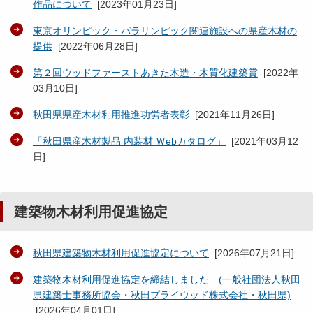
作品について
[
2023年01月23日
]
東京オリンピック・パラリンピック関連施設への県産木材の
提供
[
2022年06月28日
]
第２回ウッドファーストあきた木造・木質化建築賞
[
2022年
03月10日
]
秋田県県産木材利用推進功労者表彰
[
2021年11月26日
]
「秋田県産木材製品 内装材 Ｗebカタログ」
[
2021年03月12
日
]
建築物木材利用促進協定
秋田県建築物木材利用促進協定について
[
2026年07月21日
]
建築物木材利用促進協定を締結しました (一般社団法人秋田
県建築士事務所協会・秋田プライウッド株式会社・秋田県)
[
2026年04月01日
]