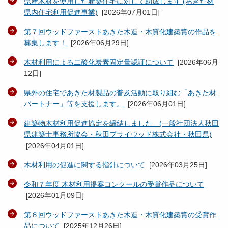
県産木材を使用した新築住宅に対して助成します (あきた材
県内住宅利用促進事業)
[
2026年07月01日
]
第７回ウッドファーストあきた木造・木質化建築賞の作品を
募集します！
[
2026年06月29日
]
木材利用による二酸化炭素固定量認証について
[
2026年06月
12日
]
県外の住宅であきた材製品の普及活動に取り組む「あきた材
パートナー」等を支援します。
[
2026年06月01日
]
建築物木材利用促進協定を締結しました (一般社団法人秋田
県建築士事務所協会・秋田プライウッド株式会社・秋田県)
[
2026年04月01日
]
木材利用の促進に関する指針について
[
2026年03月25日
]
令和７年度 木材利用提案コンクールの受賞作品について
[
2026年01月09日
]
第６回ウッドファーストあきた木造・木質化建築賞の受賞作
品について
[
2025年12月26日
]