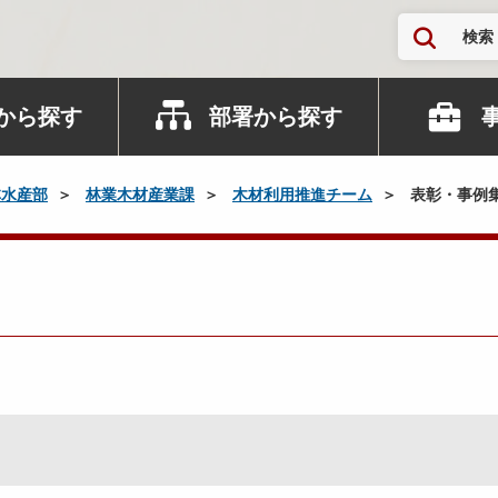
検索
から探す
部署から探す
林水産部
林業木材産業課
木材利用推進チーム
表彰・事例