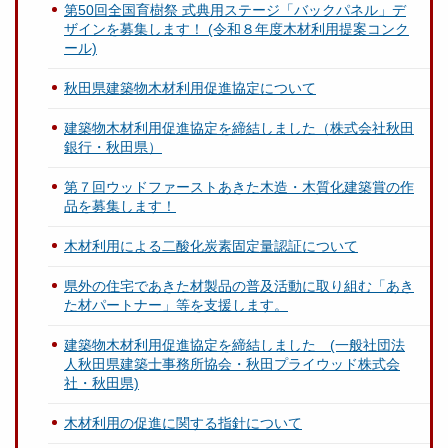
第50回全国育樹祭 式典用ステージ「バックパネル」デ
ザインを募集します！ (令和８年度木材利用提案コンク
ール)
秋田県建築物木材利用促進協定について
建築物木材利用促進協定を締結しました（株式会社秋田
銀行・秋田県）
第７回ウッドファーストあきた木造・木質化建築賞の作
品を募集します！
木材利用による二酸化炭素固定量認証について
県外の住宅であきた材製品の普及活動に取り組む「あき
た材パートナー」等を支援します。
建築物木材利用促進協定を締結しました (一般社団法
人秋田県建築士事務所協会・秋田プライウッド株式会
社・秋田県)
木材利用の促進に関する指針について