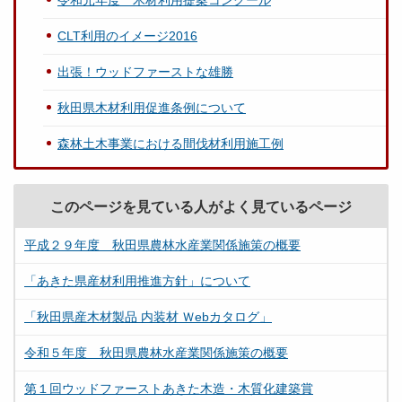
令和元年度 木材利用提案コンクール
CLT利用のイメージ2016
出張！ウッドファーストな雄勝
秋田県木材利用促進条例について
森林土木事業における間伐材利用施工例
このページを見ている人がよく見ているページ
平成２９年度 秋田県農林水産業関係施策の概要
「あきた県産材利用推進方針」について
「秋田県産木材製品 内装材 Ｗebカタログ」
令和５年度 秋田県農林水産業関係施策の概要
第１回ウッドファーストあきた木造・木質化建築賞