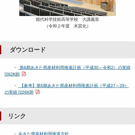
能代科学技術高等学校 大講義室
（令和２年度 木質化）
ダウンロード
・
第6期あきた県産材利用推進計画（平成30～令和2）の実績
[262KB]
・
【参考】第5期あきた県産材利用推進計画（平成27～29）
の実績 [226KB]
リンク
・
あきた県産材利用推進方針