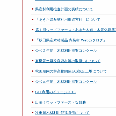
県産材利用推進計画の実績について
「あきた県産材利用推進方針」について
第１回ウッドファーストあきた木造・木質化建築
「秋田県産木材製品 内装材 Ｗebカタログ」
令和２年度 木材利用提案コンクール
有機質土壌改良資材等の取扱いについて
秋田県内の林産物関係JAS認証工場について
令和元年度 木材利用提案コンクール
CLT利用のイメージ2016
出張！ウッドファーストな雄勝
秋田県木材利用促進条例について