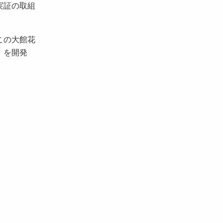
実証の取組
この大館花
」を開発