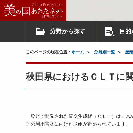
分野から探す
目的
このページの現在位置：
ホーム
分野別一覧
産
秋田県におけるＣＬＴに
欧州で開発された直交集成板（ＣＬＴ）は、木材
その利用普及に向けた取組が進められています。