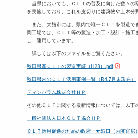
当県においても、ＣＬＴの普及に向けた数々の取
を実施しており、これを皮切りに建築物や土木
また、大館市には、県内で唯一ＣＬＴを製造でき
岡工場では、ＣＬＴ等の製造・加工・設計・施工
し、運用しています。
詳しくは以下のファイルをご覧ください。
秋田県産ＣＬＴの製造実証（H28）.pdf
秋田県内のＣＬＴ活用事例一覧（R4.7月末現在）
ティンバラム株式会社ＨＰ
その他ＣＬＴに関する最新情報については、以下
一般社団法人日本ＣＬＴ協会ＨＰ
ＣＬＴ活用促進のための政府一元窓口（内閣官房