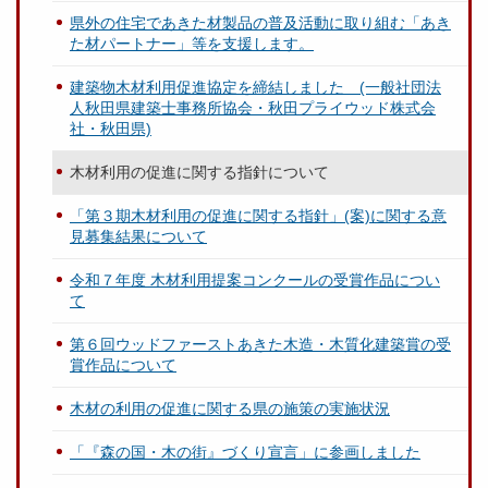
県外の住宅であきた材製品の普及活動に取り組む「あき
た材パートナー」等を支援します。
建築物木材利用促進協定を締結しました (一般社団法
人秋田県建築士事務所協会・秋田プライウッド株式会
社・秋田県)
木材利用の促進に関する指針について
「第３期木材利用の促進に関する指針」(案)に関する意
見募集結果について
令和７年度 木材利用提案コンクールの受賞作品につい
て
第６回ウッドファーストあきた木造・木質化建築賞の受
賞作品について
木材の利用の促進に関する県の施策の実施状況
「『森の国・木の街』づくり宣言」に参画しました