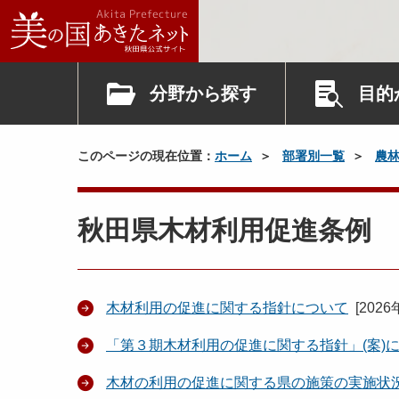
分野から探す
目的
このページの現在位置：
ホーム
部署別一覧
農
秋田県木材利用促進条例
木材利用の促進に関する指針について
[
2026
「第３期木材利用の促進に関する指針」(案)
木材の利用の促進に関する県の施策の実施状