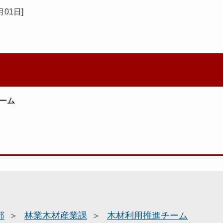
月01日
]
ーム
部
林業木材産業課
木材利用推進チーム