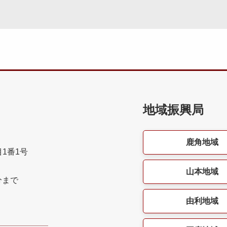
地域振興局
鹿角地域
目1番1号
山本地域
分まで
由利地域