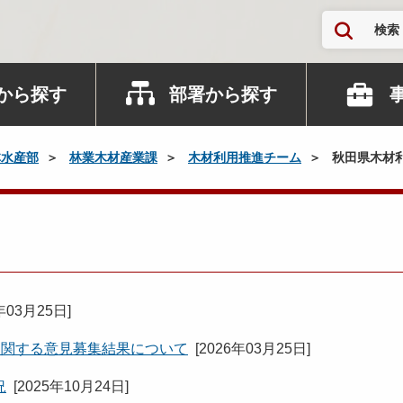
検索
から探す
部署から探す
林水産部
林業木材産業課
木材利用推進チーム
秋田県木材
年03月25日
]
に関する意見募集結果について
[
2026年03月25日
]
況
[
2025年10月24日
]