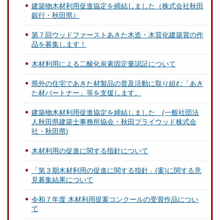
建築物木材利用促進協定を締結しました（株式会社秋田
銀行・秋田県）
第７回ウッドファーストあきた木造・木質化建築賞の作
品を募集します！
木材利用による二酸化炭素固定量認証について
県外の住宅であきた材製品の普及活動に取り組む「あき
た材パートナー」等を支援します。
建築物木材利用促進協定を締結しました (一般社団法
人秋田県建築士事務所協会・秋田プライウッド株式会
社・秋田県)
木材利用の促進に関する指針について
「第３期木材利用の促進に関する指針」(案)に関する意
見募集結果について
令和７年度 木材利用提案コンクールの受賞作品につい
て