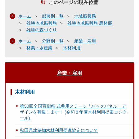
このページの現在位置
ホーム
部署別一覧
地域振興局
雄勝地域振興局
雄勝地域振興局 農林部
雄勝の森づくり
ホーム
分野別一覧
産業・雇用
林業・水産業
木材利用
産業・雇用
木材利用
第50回全国育樹祭 式典用ステージ「バックパネル」デ
ザインを募集します！ (令和８年度木材利用提案コンク
ール)
秋田県建築物木材利用促進協定について