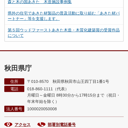
森と木の国あきた 木造施設事例集
県外の住宅であきた材製品の普及活動に取り組む「あきた材パ
ートナー」等を支援します。
第５回ウッドファーストあきた木造・木質化建築賞の受賞作品
について
秋田県庁
住所
〒010-8570 秋田県秋田市山王四丁目1番1号
電話
018-860-1111（代表）
月曜日～金曜日 8時30分から17時15分まで
（祝日・
年末年始を除く）
法人番号
1000020050008
アクセス
部署別電話番号