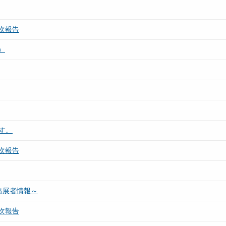
次報告
）
ます。
次報告
～出展者情報～
次報告