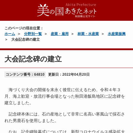
このページの現在位置：
ホーム
分野別一覧
産業・雇用
林業・水産業
水産業振興
大会記念碑の建立
大会記念碑の建立
コンテンツ番号：64810
更新日：
2022年04月20日
海づくり大会の開催を末永く後世に伝えるため、令和４年３
月、海上歓迎・放流行事会場となった秋田港飯島地区に記念碑を
建立しました。
記念碑本体には、石の産地として非常に名高い寒風山で採石さ
れた男鹿石を使用しました。
なお、記念碑除幕式については、新型コロナウイルス感染拡大