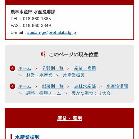
農林水産部 水産漁港課
TEL：018-860-1885
FAX：018-860-3849
E-mail：
suisan-g@pref.akita.lg.jp
このページの現在位置
ホーム
分野別一覧
産業・雇用
林業・水産業
水産業振興
ホーム
部署別一覧
農林水産部
水産漁港課
調整・振興チーム
豊かな海づくり大会
産業・雇用
水産業振興