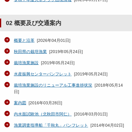
02 概要及び交通案内
概要と沿革
[
2026年04月01日
]
秋田県の栽培漁業
[
2019年05月24日
]
栽培漁業施設
[
2019年05月24日
]
水産振興センターパンフレット
[
2019年05月24日
]
栽培漁業施設のリニューアル工事進捗状況
[
2018年05月14
日
]
案内図
[
2016年03月28日
]
内水面試験池（北秋田市阿仁）
[
2016年03月01日
]
漁業調査指導船「千秋丸」パンフレット
[
2014年04月02日
]