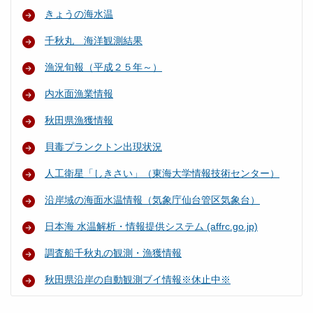
きょうの海水温
千秋丸 海洋観測結果
漁況旬報（平成２５年～）
内水面漁業情報
秋田県漁獲情報
貝毒プランクトン出現状況
人工衛星「しきさい」（東海大学情報技術センター）
沿岸域の海面水温情報（気象庁仙台管区気象台）
日本海 水温解析・情報提供システム (affrc.go.jp)
調査船千秋丸の観測・漁獲情報
秋田県沿岸の自動観測ブイ情報※休止中※