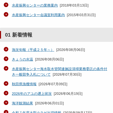
水産振興センターの業務案内
[
2018年03月13日
]
水産振興センター会議室利用案内
[
2015年03月31日
]
01 新着情報
漁況旬報（平成２５年～）
[
2026年08月06日
]
きょうの水温
[
2026年08月06日
]
水産振興センター海水取水管関連施設清掃業務委託の条件付
き一般競争入札について
[
2026年07月30日
]
秋田県漁獲情報
[
2026年07月09日
]
2026年のアユの遡上状況
[
2026年06月19日
]
海洋観測結果
[
2026年06月01日
]
令和７年度大型クラゲ出現情報
[
2025年09月17日
]