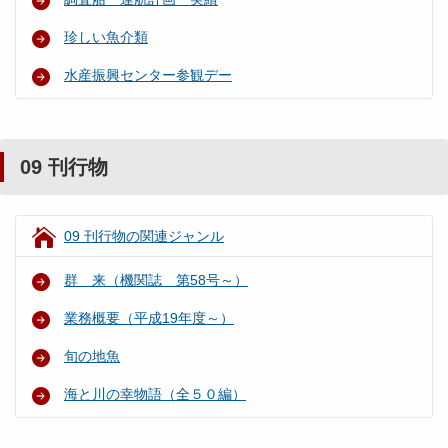
珍しい魚介類
水産振興センター参観デー
09 刊行物
09 刊行物の関連ジャンル
群 来（機関誌 第58号～）
業務概要（平成19年度～）
旬の地魚
海と川の幸物語（全５０編）