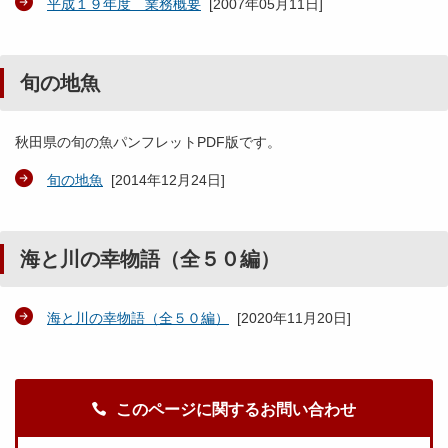
平成１９年度 業務概要
[
2007年05月11日
]
旬の地魚
秋田県の旬の魚パンフレットPDF版です。
旬の地魚
[
2014年12月24日
]
海と川の幸物語（全５０編）
海と川の幸物語（全５０編）
[
2020年11月20日
]
このページに関するお問い合わせ