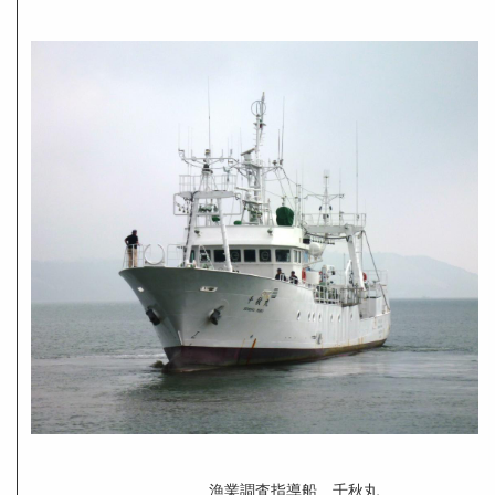
漁業調査指導船 千秋丸