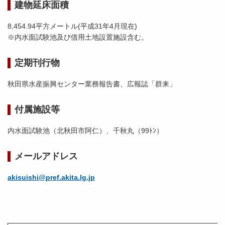
建物延床面積
8,454.94平方メートル(平成31年4月現在)
※内水面試験池及び借用土地設置施設含む。
定期刊行物
秋田県水産振興センター業務報告書、広報誌「群来」
付属施設等
内水面試験池（北秋田市阿仁）、千秋丸（99ﾄﾝ）
メールアドレス
akisuishi@pref.akita.lg.jp
水