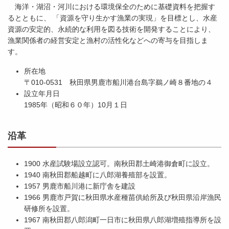
海洋・湖沼・河川における環境保全のために基礎資料を把握す
るとともに、 「資源を守り生かす漁業の実現」を目標とし、水産
資源の安定的、永続的な利用を図る技術を開発することにより、
漁業関係者の経営安定と漁村の活性化などへの寄与を目指しま
す。
所在地
〒010-0531 秋田県男鹿市船川港台島字鵜ノ崎８番地の４
設立年月日
1985年（昭和６０年）10月１日
沿革
1900 水産試験場設立認可。南秋田郡土崎港御倉町に設立。
1940 南秋田郡船越町に八郎湖養殖部を設置。
1957 男鹿市船川港に新庁舎を建設
1966 男鹿市戸賀に秋田県水産種苗供給所及び秋田県沿岸漁民
研修所を設置。
1967 南秋田郡八郎潟町一日市に秋田県八郎湖増殖指導所を設