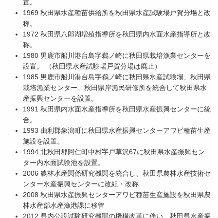
置。
1969 秋田県水産種苗供給所を秋田県水産試験場戸賀分場と改
称。
1972 秋田県八郎湖増殖指導所を秋田県内水面水産指導所と改
称。
1980 男鹿市船川港台島字鵜ノ崎に秋田県栽培漁業センターを
設置。 （秋田県水産試験場戸賀分場は廃止）
1985 男鹿市船川港台島字鵜ノ崎に秋田県水産試験場、秋田県
栽培漁業センター、秋田県岸漁民研修所を統合して秋田県水
産振興センターを設置。
1991 秋田県内水面水産指導所を秋田県水産振興センターに統
合。
1993 由利郡象潟町に秋田県水産振興センターアワビ種苗生産
施設を設置。
1994 北秋田郡阿仁町中村字戸草沢67に秋田県水産振興セン
ター内水面試験池を設置。
2006 農林水産関係研究機関を統合し、秋田県農林水産技術セ
ンター水産振興センターに改組・改称
2008 秋田県水産振興センターアワビ種苗生産施設を秋田県農
林水産部水産漁港課に移管
2012 県内公設試験研究機関の機構改革に伴い、秋田県水産振