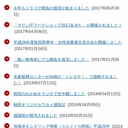
今年もトラフグ稚魚の放流が始まりました
[
2017年06月30
日
]
「マリンITワークショップ2017あきた」が開催されました！
[
2017年04月06日
]
平成28年度秋田県青年・女性漁業者交流大会を開催しました
[
2017年01月24日
]
「鵜ノ崎海岸にアユ稚魚を放流しました」
[
2017年01月06
日
]
水産振興センターがAABの「トレタテ！」で放映されまし
た！
[
2016年07月12日
]
秋田のわかめをラジオで生中継しました
[
2016年04月12日
]
秋田オリジナルワカメ成長記
[
2015年04月09日
]
感謝状が授与されました
[
2015年03月31日
]
漁海況モニタリング情報（スルメイカ関係）平成25年
[
2014