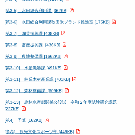
[第3-5] 水田総合利用課 [362KB]
[第3-6] 水田総合利用課秋田米ブランド推進室 [175KB]
[第3-7] 園芸振興課 [408KB]
[第3-8] 畜産振興課 [436KB]
[第3-9] 農地整備課 [1662KB]
[第3-10] 水産漁港課 [491KB]
[第3-11] 林業木材産業課 [701KB]
[第3-12] 森林整備課 [609KB]
[第3-13] 農林水産部関係公設試 令和２年度試験研究課題
[227KB]
[第4] 予算 [162KB]
[参考] 観光文化スポーツ部 [449KB]