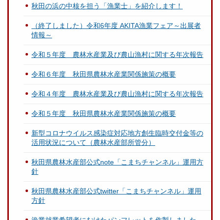
秋田の浜の中核を担う「漁業士」を紹介します！
（終了しました）令和6年度 AKITA漁業フェア～出展者
情報～
令和５年度 農林水産業及び農山漁村に関する年次報告
令和６年度 秋田県農林水産業関係施策の概要
令和４年度 農林水産業及び農山漁村に関する年次報告
令和５年度 秋田県農林水産業関係施策の概要
新型コロナウイルス感染症対応地方創生臨時交付金等の
活用状況について（農林水産部所管分）
秋田県農林水産部公式note「こまちチャンネル」運用方
針
秋田県農林水産部公式twitter「こまちチャンネル」運用
方針