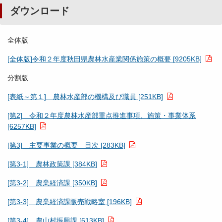
ダウンロード
全体版
[全体版]令和２年度秋田県農林水産業関係施策の概要 [9205KB]
分割版
[表紙～第１] 農林水産部の機構及び職員 [251KB]
[第2] 令和２年度農林水産部重点推進事項、施策・事業体系
[6257KB]
[第3] 主要事業の概要 目次 [283KB]
[第3-1] 農林政策課 [384KB]
[第3-2] 農業経済課 [350KB]
[第3-3] 農業経済課販売戦略室 [196KB]
[第3-4] 農山村振興課 [613KB]