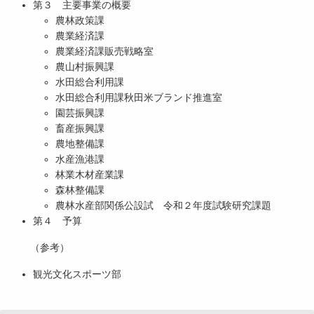
第３ 主要事業の概要
農林政策課
農業経済課
農業経済課販売戦略室
農山村振興課
水田総合利用課
水田総合利用課秋田米ブランド推進室
園芸振興課
畜産振興課
農地整備課
水産漁港課
林業木材産業課
森林整備課
農林水産部関係公設試 令和２年度試験研究課題
第４ 予算
（参考）
観光文化スポーツ部