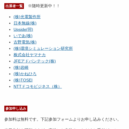
※随時更新中！！
出展者一覧
(株)光電製作所
日本無線(株)
Upside(同)
いであ(株)
古野電気(株)
(株)環境シミュレーション研究所
株式会社ヤマナカ
JFEアドバンテック(株)
(株)岩崎
(株)かねひろ
(株)TOSEI
NTTドコモビジネス（株）
参加申し込み
参加料は無料です。下記参加フォームよりお申し込みください。