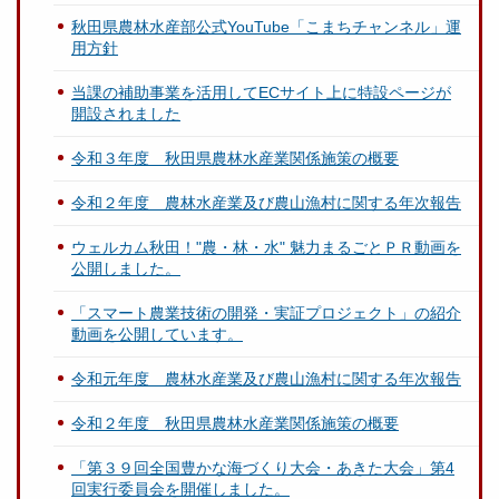
秋田県農林水産部公式YouTube「こまちチャンネル」運
用方針
当課の補助事業を活用してECサイト上に特設ページが
開設されました
令和３年度 秋田県農林水産業関係施策の概要
令和２年度 農林水産業及び農山漁村に関する年次報告
ウェルカム秋田！"農・林・水" 魅力まるごとＰＲ動画を
公開しました。
「スマート農業技術の開発・実証プロジェクト」の紹介
動画を公開しています。
令和元年度 農林水産業及び農山漁村に関する年次報告
令和２年度 秋田県農林水産業関係施策の概要
「第３９回全国豊かな海づくり大会・あきた大会」第4
回実行委員会を開催しました。