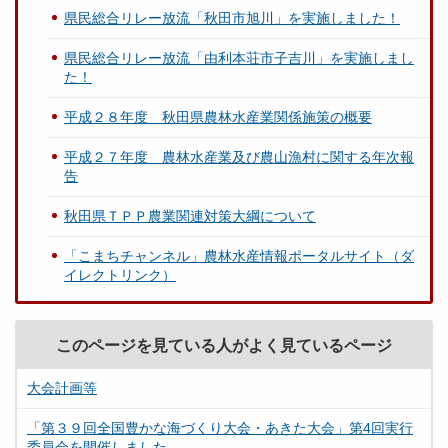
県民総合リレー放流「秋田市旭川」を実施しました！
県民総合リレー放流「由利本荘市子吉川」を実施しまし
た！
平成２８年度 秋田県農林水産業関係施策の概要
平成２７年度 農林水産業及び農山漁村に関する年次報
告
秋田県ＴＰＰ農業関連対策大綱について
「こまちチャンネル」農林水産情報ポータルサイト（ダ
イレクトリンク）
このページを見ている人がよく見ているページ
大会計画等
「第３９回全国豊かな海づくり大会・あきた大会」第4回実行
委員会を開催しました。