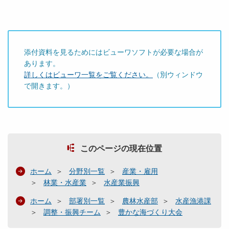
添付資料を見るためにはビューワソフトが必要な場合が
あります。
詳しくはビューワ一覧をご覧ください。
（別ウィンドウ
で開きます。）
このページの現在位置
ホーム
分野別一覧
産業・雇用
林業・水産業
水産業振興
ホーム
部署別一覧
農林水産部
水産漁港課
調整・振興チーム
豊かな海づくり大会