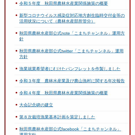
令和５年度 秋田県農林水産業関係施策の概要
新型コロナウイルス感染症対応地方創生臨時交付金等の
活用状況について（農林水産部所管分）
秋田県農林水産部公式note「こまちチャンネル」運用方
針
秋田県農林水産部公式twitter「こまちチャンネル」運用
方針
漁業就業希望者にむけたパンフレットを作製しました
令和３年度 農林水産業及び農山漁村に関する年次報告
令和４年度 秋田県農林水産業関係施策の概要
大会記念碑の建立
第８次栽培漁業基本計画を策定しました
秋田県農林水産部公式facebook「こまちチャンネル」
運用方針