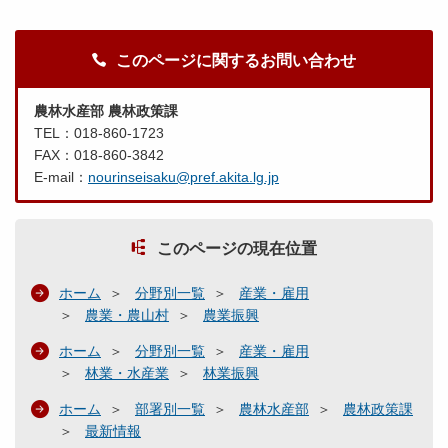
このページに関するお問い合わせ
農林水産部 農林政策課
TEL：018-860-1723
FAX：018-860-3842
E-mail：
nourinseisaku@pref.akita.lg.jp
このページの現在位置
ホーム
分野別一覧
産業・雇用
農業・農山村
農業振興
ホーム
分野別一覧
産業・雇用
林業・水産業
林業振興
ホーム
部署別一覧
農林水産部
農林政策課
最新情報