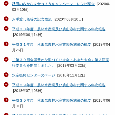
秋田のさかなを食べようキャンペーン レシピ紹介
[
2020年
03月10日
]
お手渡し魚等の記念放流
[
2020年03月10日
]
平成３０年度 農林水産業及び農山漁村に関する年次報告
[
2019年06月14日
]
平成３１年度 秋田県農林水産業関係施策の概要
[
2019年04
月26日
]
「第３９回全国豊かな海づくり大会・あきた大会」第３回実
行委員会を開催しました。
[
2019年03月22日
]
水産振興センターのページ
[
2018年11月12日
]
平成２９年度 農林水産業及び農山漁村に関する年次報告
[
2018年07月03日
]
平成３０年度 秋田県農林水産業関係施策の概要
[
2018年06
月01日
]