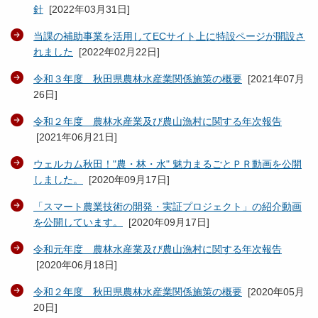
針
[
2022年03月31日
]
当課の補助事業を活用してECサイト上に特設ページが開設さ
れました
[
2022年02月22日
]
令和３年度 秋田県農林水産業関係施策の概要
[
2021年07月
26日
]
令和２年度 農林水産業及び農山漁村に関する年次報告
[
2021年06月21日
]
ウェルカム秋田！"農・林・水" 魅力まるごとＰＲ動画を公開
しました。
[
2020年09月17日
]
「スマート農業技術の開発・実証プロジェクト」の紹介動画
を公開しています。
[
2020年09月17日
]
令和元年度 農林水産業及び農山漁村に関する年次報告
[
2020年06月18日
]
令和２年度 秋田県農林水産業関係施策の概要
[
2020年05月
20日
]