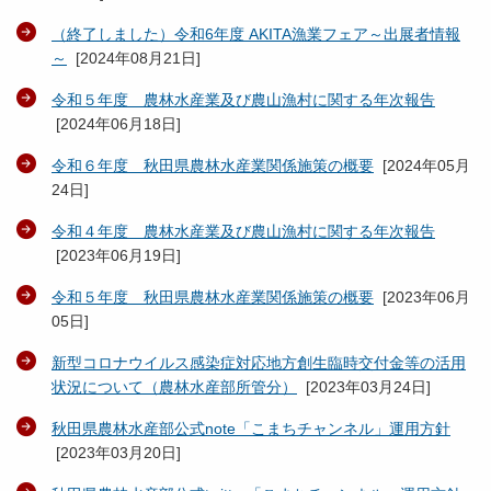
（終了しました）令和6年度 AKITA漁業フェア～出展者情報
～
[
2024年08月21日
]
令和５年度 農林水産業及び農山漁村に関する年次報告
[
2024年06月18日
]
令和６年度 秋田県農林水産業関係施策の概要
[
2024年05月
24日
]
令和４年度 農林水産業及び農山漁村に関する年次報告
[
2023年06月19日
]
令和５年度 秋田県農林水産業関係施策の概要
[
2023年06月
05日
]
新型コロナウイルス感染症対応地方創生臨時交付金等の活用
状況について（農林水産部所管分）
[
2023年03月24日
]
秋田県農林水産部公式note「こまちチャンネル」運用方針
[
2023年03月20日
]