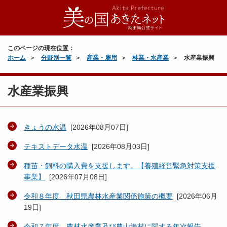
このページの現在位置：
ホーム
分野別一覧
産業・雇用
林業・水産業
水産業振興
水産業振興
きょうの水温
[
2026年08月07日
]
テキストデータ水温
[
2026年08月03日
]
種苗・飼料の購入費を支援します。【養殖経営緊急対策支援
事業】
[
2026年07月08日
]
令和８年度 秋田県農林水産業関係施策の概要
[
2026年06月
19日
]
令和７年度 農林水産業及び農山漁村に関する年次報告