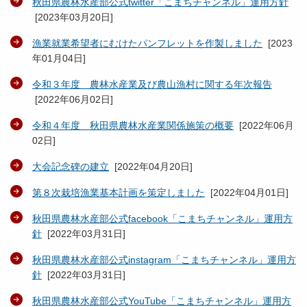
秋田県農林水産部公式twitter「こまちチャンネル」運用方針
[
2023年03月20日
]
漁業就業希望者にむけたパンフレットを作製しました
[
2023
年01月04日
]
令和３年度 農林水産業及び農山漁村に関する年次報告
[
2022年06月02日
]
令和４年度 秋田県農林水産業関係施策の概要
[
2022年06月
02日
]
大会記念碑の建立
[
2022年04月20日
]
第８次栽培漁業基本計画を策定しました
[
2022年04月01日
]
秋田県農林水産部公式facebook「こまちチャンネル」運用方
針
[
2022年03月31日
]
秋田県農林水産部公式instagram「こまちチャンネル」運用方
針
[
2022年03月31日
]
秋田県農林水産部公式YouTube「こまちチャンネル」運用方