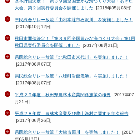
基本計画決定！「第３９回全国豊かな海づくり大会・あきた
大会」第２回実行委員会を開催しました
[
2018年05月08日
]
県民総合リレー放流「由利本荘市石沢川」を実施しました！
[
2017年10月12日
]
秋田市開催決定！「第３９回全国豊かな海づくり大会」第1回
秋田県実行委員会を開催しました
[
2017年08月21日
]
県民総合リレー放流「北秋田市米代川」を実施しました！
[
2017年08月07日
]
県民総合リレー放流「八峰町岩館漁港」を実施しました！
[
2017年08月07日
]
平成２９年度 秋田県農林水産業関係施策の概要
[
2017年07
月21日
]
平成２８年度 農林水産業及び農山漁村に関する年次報告
[
2017年06月26日
]
県民総合リレー放流「大館市犀川」を実施しました！
[
2017
年06月13日
]