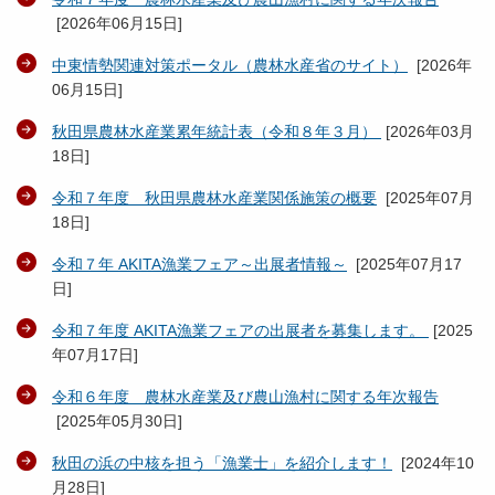
[
2026年06月15日
]
中東情勢関連対策ポータル（農林水産省のサイト）
[
2026年
06月15日
]
秋田県農林水産業累年統計表（令和８年３月）
[
2026年03月
18日
]
令和７年度 秋田県農林水産業関係施策の概要
[
2025年07月
18日
]
令和７年 AKITA漁業フェア～出展者情報～
[
2025年07月17
日
]
令和７年度 AKITA漁業フェアの出展者を募集します。
[
2025
年07月17日
]
令和６年度 農林水産業及び農山漁村に関する年次報告
[
2025年05月30日
]
秋田の浜の中核を担う「漁業士」を紹介します！
[
2024年10
月28日
]