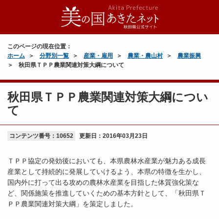
このページの現在位置：
ホーム
分野別一覧
産業・雇用
農業・農山村
農業振興
秋田県ＴＰＰ農業関連対策大綱について
秋田県ＴＰＰ農業関連対策大綱につい
て
コンテンツ番号：10652
更新日：
2016年03月23日
ＴＰＰ協定の発効後においても、本県農林水産業が魅力ある成長
産業として持続的に発展していけるよう、本県の特徴を生かし、
国内外に打って出る攻めの農林水産業を目指した体質強化策な
ど、関係施策を推進していくための基本方針として、「秋田県Ｔ
ＰＰ農業関連対策大綱」を策定しました。