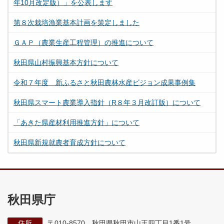
年10月改定版）」を公表します
第８次栽培漁業基本計画を策定しました
ＧＡＰ（農業生産工程管理）の推進について
秋田県山村振興基本方針について
令和７年度 新ふるさと秋田農林水産ビジョン成果事例集
秋田県スマート農業導入指針（R８年３月改訂版）について
「あきた県産材利用推進方針」について
秋田県新規就農者育成方針について
秋田県庁
住所
〒010-8570 秋田県秋田市山王四丁目1番1号