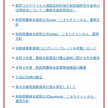
新型コロナウイルス感染症対応地方創生臨時交付金等の
活用状況について（農林水産部所管分）
秋田県農林水産部公式note「こまちチャンネル」運用方
針
秋田県農林水産部公式twitter「こまちチャンネル」運用
方針
漁業就業希望者にむけたパンフレットを作製しました
令和３年度 農林水産業及び農山漁村に関する年次報告
令和４年度 秋田県農林水産業関係施策の概要
大会記念碑の建立
第８次栽培漁業基本計画を策定しました
秋田県農林水産部公式facebook「こまちチャンネル」
運用方針