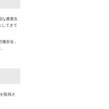
能な農業生
上してきて
労働安全」
す。
証を取得さ