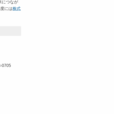
来につなが
年度には
株式
0705