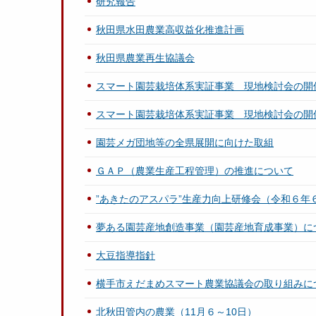
研究報告
秋田県水田農業高収益化推進計画
秋田県農業再生協議会
スマート園芸栽培体系実証事業 現地検討会の開
スマート園芸栽培体系実証事業 現地検討会の開
園芸メガ団地等の全県展開に向けた取組
ＧＡＰ（農業生産工程管理）の推進について
”あきたのアスパラ”生産力向上研修会（令和６年６
夢ある園芸産地創造事業（園芸産地育成事業）に
大豆指導指針
横手市えだまめスマート農業協議会の取り組みに
北秋田管内の農業（11月６～10日）