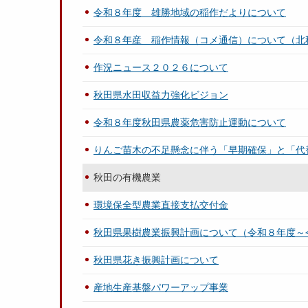
令和８年度 雄勝地域の稲作だよりについて
令和８年産 稲作情報（コメ通信）について（北
作況ニュース２０２６について
秋田県水田収益力強化ビジョン
令和８年度秋田県農薬危害防止運動について
りんご苗木の不足懸念に伴う「早期確保」と「代
秋田の有機農業
環境保全型農業直接支払交付金
秋田県果樹農業振興計画について（令和８年度～
秋田県花き振興計画について
産地生産基盤パワーアップ事業