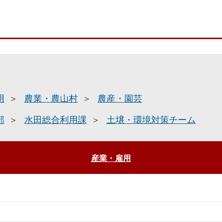
用
農業・農山村
農産・園芸
部
水田総合利用課
土壌・環境対策チーム
産業・雇用