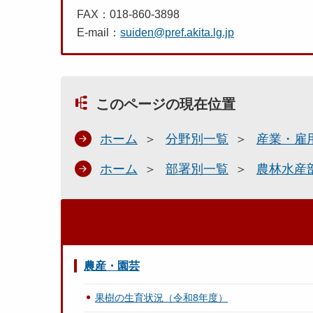
FAX：018-860-3898
E-mail：
suiden@pref.akita.lg.jp
このページの現在位置
ホーム
分野別一覧
産業・雇
ホーム
部署別一覧
農林水産
農産・園芸
果樹の生育状況（令和8年度）