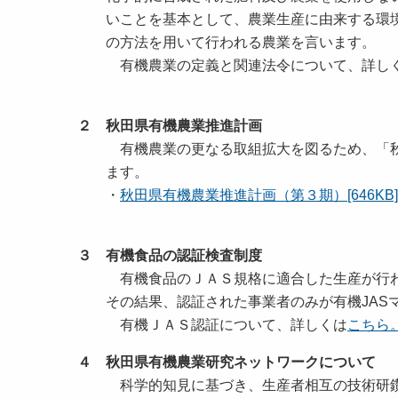
いことを基本として、農業生産に由来する環境
の方法を用いて行われる農業を言います。
有機農業の定義と関連法令について、詳し
２ 秋田県有機農業推進計画
有機農業の更なる取組拡大を図るため、「秋
ます。
・
秋田県有機農業推進計画（第３期）[646KB]
３ 有機食品の認証検査制度
有機食品のＪＡＳ規格に適合した生産が行わ
その結果、認証された事業者のみが有機JASマ
有機ＪＡＳ認証について、詳しくは
こちら
４ 秋田県有機農業研究ネットワークについて
科学的知見に基づき、生産者相互の技術研鑽