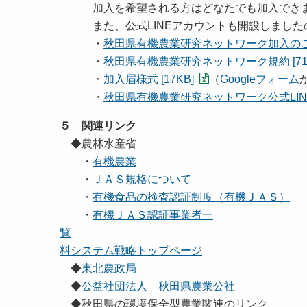
加入を希望される方はどなたでも加入できま
また、公式LINEアカウントも開設しました
・
秋田県有機農業研究ネットワーク加入のご案内
・
秋田県有機農業研究ネットワーク規約 [71K
・
加入届様式 [17KB]
（
Googleフォーム
・
秋田県有機農業研究ネットワーク公式LINE
５ 関連リンク
◆農林水産省
・
有機農業
・
ＪＡＳ規格について
・
有機食品の検査認証制度（有機ＪＡＳ）
・
有機ＪＡＳ認証事業者一
覧
料システム戦略トップページ
◆
東北農政局
◆
公益社団法人 秋田県農業公社
◆秋田県の環境保全型農業関連のリンク