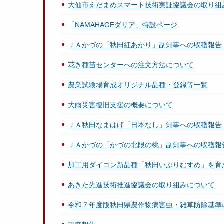
大仙市えだまめスマート技術実証協議会の取り組
「NAMAHAGEダリア」特設ページ
ＪＡかづの「秋田紅あかり」副知事への収穫報告
花き種苗センターへの注文方法について
農業試験場育成オリジナル品種・登録等一覧
大雨災害復旧支援の概要について
ＪＡ秋田なまはげ「日本なし」知事への収穫報告
ＪＡかづの「かづの北限の桃」副知事への収穫報
加工用ダイコン新品種「秋田いぶりむすめ」を育
あきた先進技術推進協議会の取り組みについて
令和７年度版秋田県農作物病害虫・雑草防除基準