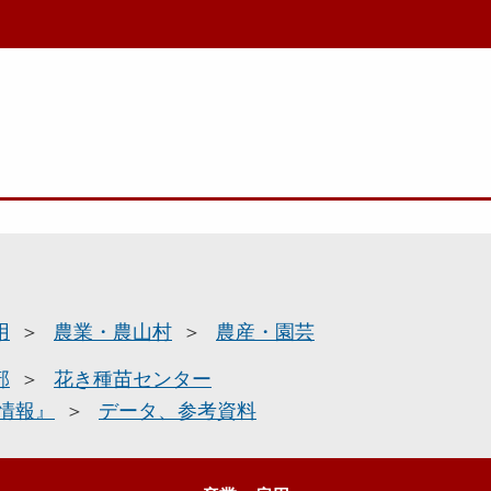
用
農業・農山村
農産・園芸
部
花き種苗センター
情報』
データ、参考資料