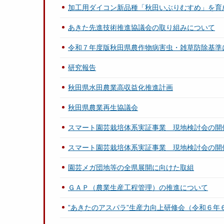
加工用ダイコン新品種「秋田いぶりむすめ」を育
あきた先進技術推進協議会の取り組みについて
令和７年度版秋田県農作物病害虫・雑草防除基準
研究報告
秋田県水田農業高収益化推進計画
秋田県農業再生協議会
スマート園芸栽培体系実証事業 現地検討会の開
スマート園芸栽培体系実証事業 現地検討会の開
園芸メガ団地等の全県展開に向けた取組
ＧＡＰ（農業生産工程管理）の推進について
”あきたのアスパラ”生産力向上研修会（令和６年６