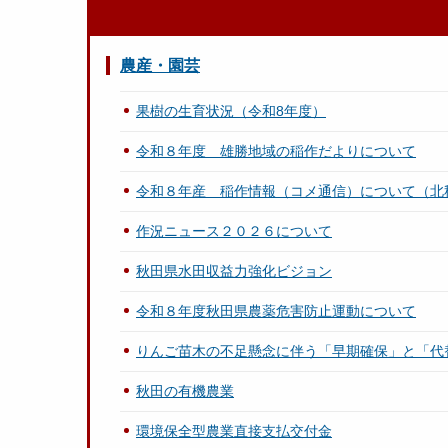
農産・園芸
果樹の生育状況（令和8年度）
令和８年度 雄勝地域の稲作だよりについて
令和８年産 稲作情報（コメ通信）について（北
作況ニュース２０２６について
秋田県水田収益力強化ビジョン
令和８年度秋田県農薬危害防止運動について
りんご苗木の不足懸念に伴う「早期確保」と「代
秋田の有機農業
環境保全型農業直接支払交付金