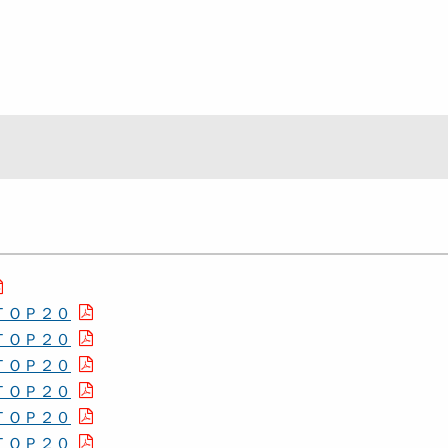
ＴＯＰ２０
ＴＯＰ２０
ＴＯＰ２０
ＴＯＰ２０
ＴＯＰ２０
ＴＯＰ２０