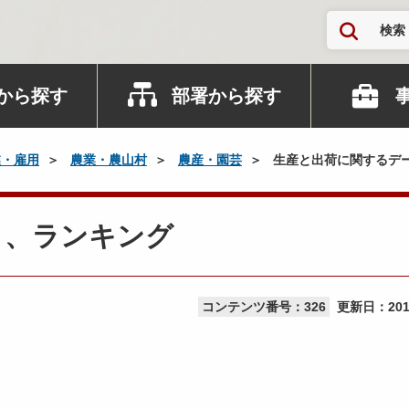
検索
から探す
部署から探す
業・雇用
農業・農山村
農産・園芸
生産と出荷に関するデ
タ、ランキング
コンテンツ番号：326
更新日：
20