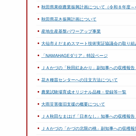
秋田県果樹農業振興計画について（令和８年度～
秋田県花き振興計画について
産地生産基盤パワーアップ事業
大仙市えだまめスマート技術実証協議会の取り組
「NAMAHAGEダリア」特設ページ
ＪＡかづの「秋田紅あかり」副知事への収穫報告
花き種苗センターへの注文方法について
農業試験場育成オリジナル品種・登録等一覧
大雨災害復旧支援の概要について
ＪＡ秋田なまはげ「日本なし」知事への収穫報告
ＪＡかづの「かづの北限の桃」副知事への収穫報