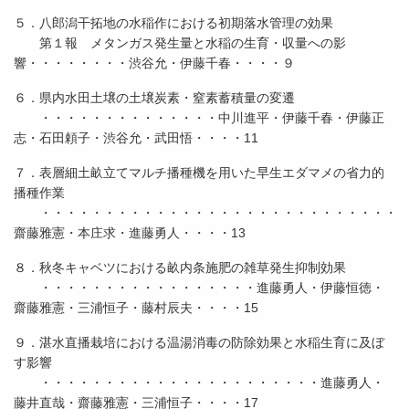
５．八郎潟干拓地の水稲作における初期落水管理の効果
第１報 メタンガス発生量と水稲の生育・収量への影
響・・・・・・・・渋谷允・伊藤千春・・・・９
６．県内水田土壌の土壌炭素・窒素蓄積量の変遷
・・・・・・・・・・・・・・中川進平・伊藤千春・伊藤正
志・石田頼子・渋谷允・武田悟・・・・11
７．表層細土畝立てマルチ播種機を用いた早生エダマメの省力的
播種作業
・・・・・・・・・・・・・・・・・・・・・・・・・・・・
齋藤雅憲・本庄求・進藤勇人・・・・13
８．秋冬キャベツにおける畝内条施肥の雑草発生抑制効果
・・・・・・・・・・・・・・・・・進藤勇人・伊藤恒徳・
齋藤雅憲・三浦恒子・藤村辰夫・・・・15
９．湛水直播栽培における温湯消毒の防除効果と水稲生育に及ぼ
す影響
・・・・・・・・・・・・・・・・・・・・・・進藤勇人・
藤井直哉・齋藤雅憲・三浦恒子・・・・17