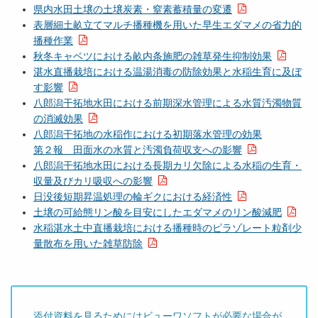
県内水田土壌の土壌炭素・窒素蓄積量の変遷
表層細土畝立てマルチ播種機を用いた早生エダマメの省力的
播種作業
秋冬キャベツにおける畝内条施肥の雑草発生抑制効果
湛水直播栽培における温湯消毒の防除効果と水稲生育に及ぼ
す影響
八郎潟干拓地水田における前期深水管理による水質汚濁物質
の消滅効果
八郎潟干拓地の水稲作における初期落水管理の効果
第２報 田面水の水質と汚濁負荷収支への影響
八郎潟干拓地水田における長期カリ欠除による水稲の生育・
収量及びカリ吸収への影響
日没後短期昇温処理の輪ギクにおける経済性
土壌の可給態リン酸を目安にしたエダマメのリン酸減肥
水稲湛水土中直播栽培における播種時のピラゾレート粒剤少
量散布を用いた雑草防除
添付資料を見るためにはビューワソフトが必要な場合が