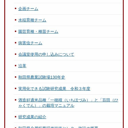
企画チーム
水稲育種チーム
園芸育種・種苗チーム
病害虫チーム
会議室使用の申し込みについて
沿革
秋田県農業試験場130年史
実用化できる試験研究成果 令和３年度
酒造好適米品種「一穂積（いちほづみ）」と「百田（ひ
ゃくでん）」の栽培マニュアル
研究成果の紹介