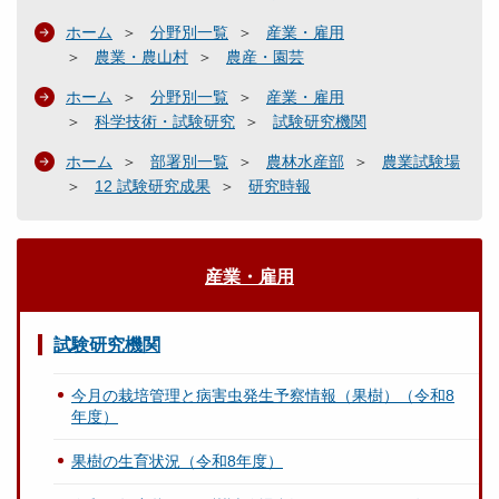
ホーム
分野別一覧
産業・雇用
農業・農山村
農産・園芸
ホーム
分野別一覧
産業・雇用
科学技術・試験研究
試験研究機関
ホーム
部署別一覧
農林水産部
農業試験場
12 試験研究成果
研究時報
産業・雇用
試験研究機関
今月の栽培管理と病害虫発生予察情報（果樹）（令和8
年度）
果樹の生育状況（令和8年度）