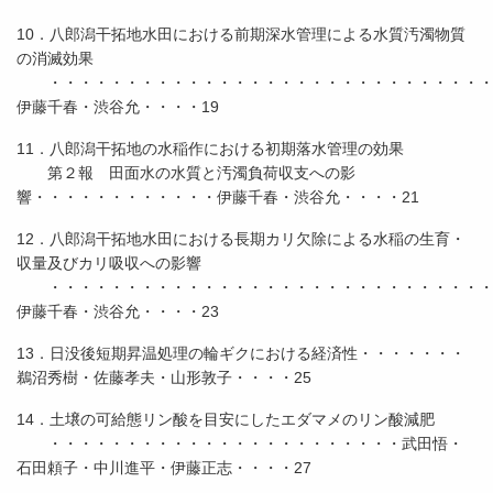
10．八郎潟干拓地水田における前期深水管理による水質汚濁物質
の消滅効果
・・・・・・・・・・・・・・・・・・・・・・・・・・・・・
伊藤千春・渋谷允・・・・19
11．八郎潟干拓地の水稲作における初期落水管理の効果
第２報 田面水の水質と汚濁負荷収支への影
響・・・・・・・・・・・・伊藤千春・渋谷允・・・・21
12．八郎潟干拓地水田における長期カリ欠除による水稲の生育・
収量及びカリ吸収への影響
・・・・・・・・・・・・・・・・・・・・・・・・・・・・・
伊藤千春・渋谷允・・・・23
13．日没後短期昇温処理の輪ギクにおける経済性・・・・・・・
鵜沼秀樹・佐藤孝夫・山形敦子・・・・25
14．土壌の可給態リン酸を目安にしたエダマメのリン酸減肥
・・・・・・・・・・・・・・・・・・・・・・・武田悟・
石田頼子・中川進平・伊藤正志・・・・27