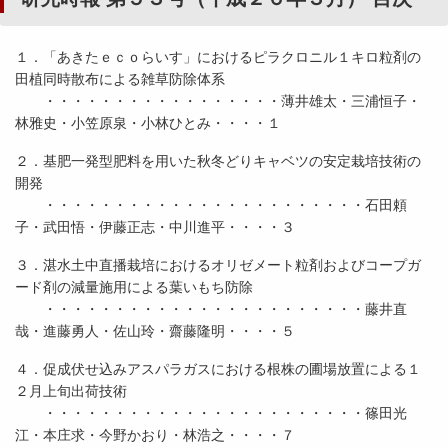
１．「あきたｅｃｏらいす」におけるピラクロニル１キロ粒剤の
田植同時散布による雑草防除体系
・・・・・・・・・・・・・・・・・薄井雄太・三浦恒子・
林雅史・小笠原泉・小林ひとみ・・・・１
２．基肥一発型肥料を用いた秋冬どりキャベツの安定栽培技術の
開発
・・・・・・・・・・・・・・・・・・・・・・・石田頼
子・武田悟・伊藤正志・中川進平・・・・３
３．湛水土中直播栽培におけるオリゼメート粒剤およびコープガ
ード剤の減量施用による葉いもち防除
・・・・・・・・・・・・・・・・・・・・・・・藤井直
哉・進藤勇人・佐山玲・齋藤隆明・・・・５
４．促成伏せ込みアスパラガスにおける根株の圃場放置による１
２月上旬出荷技術
・・・・・・・・・・・・・・・・・・・・・・・篠田光
江・本庄求・今野かおり・林浩之・・・・７