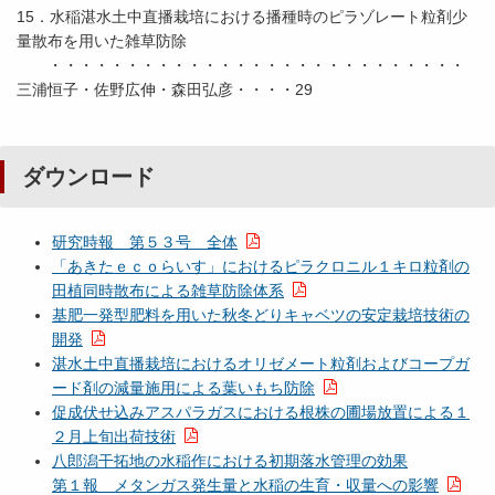
15．水稲湛水土中直播栽培における播種時のピラゾレート粒剤少
量散布を用いた雑草防除
・・・・・・・・・・・・・・・・・・・・・・・・・・・
三浦恒子・佐野広伸・森田弘彦・・・・29
ダウンロード
研究時報 第５３号 全体
「あきたｅｃｏらいす」におけるピラクロニル１キロ粒剤の
田植同時散布による雑草防除体系
基肥一発型肥料を用いた秋冬どりキャベツの安定栽培技術の
開発
湛水土中直播栽培におけるオリゼメート粒剤およびコープガ
ード剤の減量施用による葉いもち防除
促成伏せ込みアスパラガスにおける根株の圃場放置による１
２月上旬出荷技術
八郎潟干拓地の水稲作における初期落水管理の効果
第１報 メタンガス発生量と水稲の生育・収量への影響