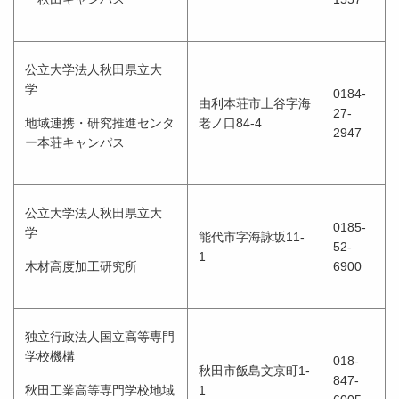
公立大学法人秋田県立大
学
0184-
由利本荘市土谷字海
27-
地域連携・研究推進センタ
老ノ口84-4
2947
ー本荘キャンパス
公立大学法人秋田県立大
0185-
学
能代市字海詠坂11-
52-
1
木材高度加工研究所
6900
独立行政法人国立高等専門
学校機構
018-
秋田市飯島文京町1-
847-
秋田工業高等専門学校地域
1