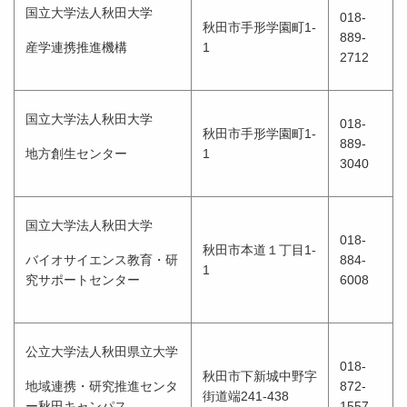
国立大学法人秋田大学
018-
秋田市手形学園町1-
889-
産学連携推進機構
1
2712
国立大学法人秋田大学
018-
秋田市手形学園町1-
889-
地方創生センター
1
3040
国立大学法人秋田大学
018-
秋田市本道１丁目1-
バイオサイエンス教育・研
884-
1
究サポートセンター
6008
公立大学法人秋田県立大学
018-
秋田市下新城中野字
地域連携・研究推進センタ
872-
街道端241-438
ー秋田キャンパス
1557