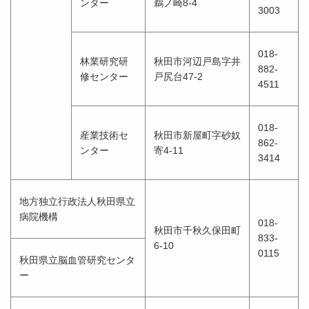
ンター
鵜ノ崎8-4
3003
018-
林業研究研
秋田市河辺戸島字井
882-
修センター
戸尻台47-2
4511
018-
産業技術セ
秋田市新屋町字砂奴
862-
ンター
寄4-11
3414
地方独立行政法人秋田県立
病院機構
018-
秋田市千秋久保田町
833-
6-10
0115
秋田県立脳血管研究センタ
ー