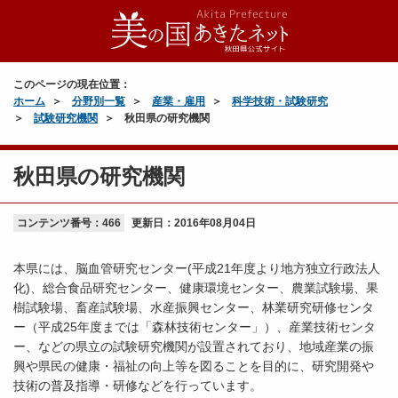
このページの現在位置：
ホーム
分野別一覧
産業・雇用
科学技術・試験研究
試験研究機関
秋田県の研究機関
秋田県の研究機関
コンテンツ番号：466
更新日：
2016年08月04日
本県には、脳血管研究センター(平成21年度より地方独立行政法人
化)、総合食品研究センター、健康環境センター、農業試験場、果
樹試験場、畜産試験場、水産振興センター、林業研究研修センタ
ー（平成25年度までは「森林技術センター」）、産業技術センタ
ー、などの県立の試験研究機関が設置されており、地域産業の振
興や県民の健康・福祉の向上等を図ることを目的に、研究開発や
技術の普及指導・研修などを行っています。