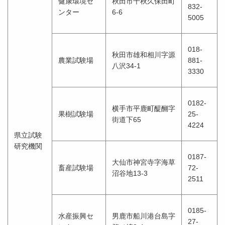
健康環境セ
秋田市千秋久保田町
832-
ンター
6-6
5005
018-
秋田市雄和相川字源
農業試験場
881-
八沢34-1
3330
0182-
横手市平鹿町醍醐字
果樹試験場
25-
街道下65
4224
県立試験
研究機関
0187-
大仙市神宮寺字海草
畜産試験場
72-
沼谷地13-3
2511
0185-
水産振興セ
男鹿市船川港台島字
27-