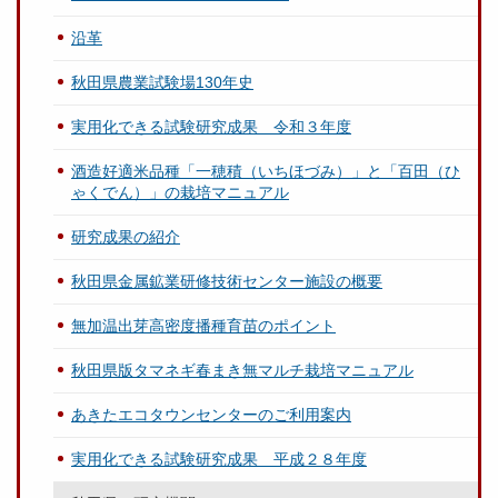
沿革
秋田県農業試験場130年史
実用化できる試験研究成果 令和３年度
酒造好適米品種「一穂積（いちほづみ）」と「百田（ひ
ゃくでん）」の栽培マニュアル
研究成果の紹介
秋田県金属鉱業研修技術センター施設の概要
無加温出芽高密度播種育苗のポイント
秋田県版タマネギ春まき無マルチ栽培マニュアル
あきたエコタウンセンターのご利用案内
実用化できる試験研究成果 平成２８年度