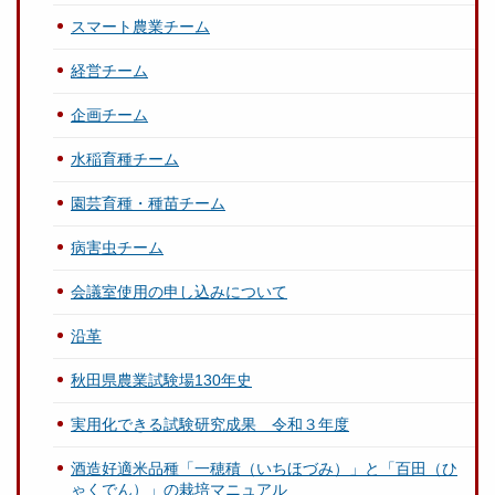
スマート農業チーム
経営チーム
企画チーム
水稲育種チーム
園芸育種・種苗チーム
病害虫チーム
会議室使用の申し込みについて
沿革
秋田県農業試験場130年史
実用化できる試験研究成果 令和３年度
酒造好適米品種「一穂積（いちほづみ）」と「百田（ひ
ゃくでん）」の栽培マニュアル