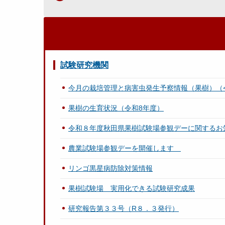
試験研究機関
今月の栽培管理と病害虫発生予察情報（果樹）（
果樹の生育状況（令和8年度）
令和８年度秋田県果樹試験場参観デーに関するお
農業試験場参観デーを開催します
リンゴ黒星病防除対策情報
果樹試験場 実用化できる試験研究成果
研究報告第３３号（R８．３発行）