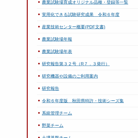
農業試験場育成オリジナル品種・登録等一覧
実用化できる試験研究成果 令和６年度
産業技術センター概要(PDF文書)
農業試験場年報
農業試験場年表
研究報告第３２号（R７．３発行）
研究機器や設備のご利用案内
研究報告
令和６年度版 秋田県特許・技術シーズ集
系統管理チーム
野菜チーム
土壌基盤チーム