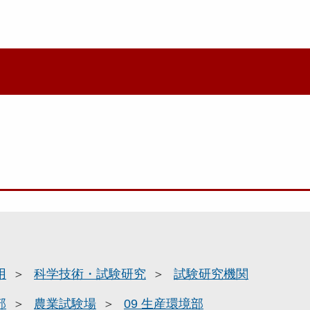
用
科学技術・試験研究
試験研究機関
部
農業試験場
09 生産環境部