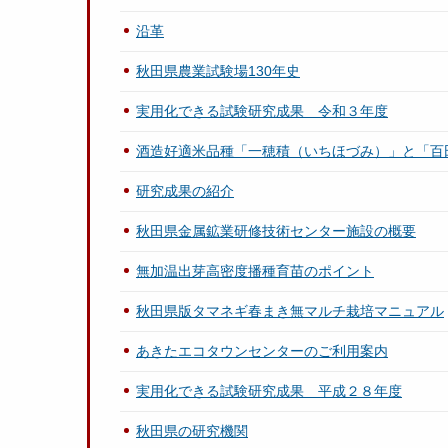
沿革
秋田県農業試験場130年史
実用化できる試験研究成果 令和３年度
酒造好適米品種「一穂積（いちほづみ）」と「百
研究成果の紹介
秋田県金属鉱業研修技術センター施設の概要
無加温出芽高密度播種育苗のポイント
秋田県版タマネギ春まき無マルチ栽培マニュアル
あきたエコタウンセンターのご利用案内
実用化できる試験研究成果 平成２８年度
秋田県の研究機関