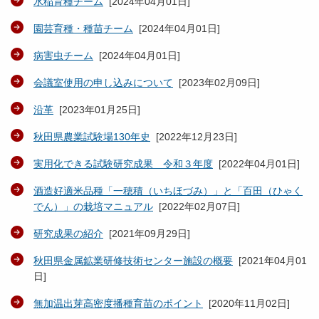
水稲育種チーム
[
2024年04月01日
]
園芸育種・種苗チーム
[
2024年04月01日
]
病害虫チーム
[
2024年04月01日
]
会議室使用の申し込みについて
[
2023年02月09日
]
沿革
[
2023年01月25日
]
秋田県農業試験場130年史
[
2022年12月23日
]
実用化できる試験研究成果 令和３年度
[
2022年04月01日
]
酒造好適米品種「一穂積（いちほづみ）」と「百田（ひゃく
でん）」の栽培マニュアル
[
2022年02月07日
]
研究成果の紹介
[
2021年09月29日
]
秋田県金属鉱業研修技術センター施設の概要
[
2021年04月01
日
]
無加温出芽高密度播種育苗のポイント
[
2020年11月02日
]