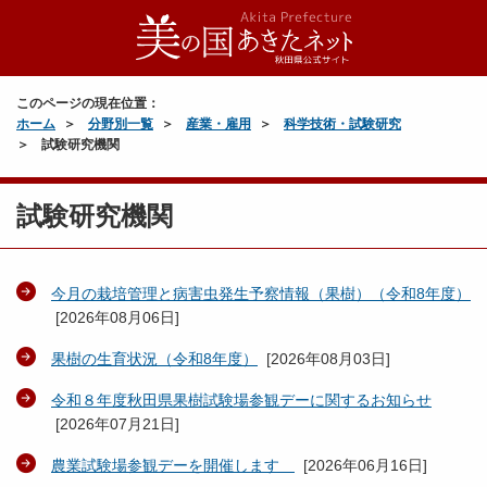
このページの現在位置：
ホーム
分野別一覧
産業・雇用
科学技術・試験研究
試験研究機関
試験研究機関
今月の栽培管理と病害虫発生予察情報（果樹）（令和8年度）
[
2026年08月06日
]
果樹の生育状況（令和8年度）
[
2026年08月03日
]
令和８年度秋田県果樹試験場参観デーに関するお知らせ
[
2026年07月21日
]
農業試験場参観デーを開催します
[
2026年06月16日
]