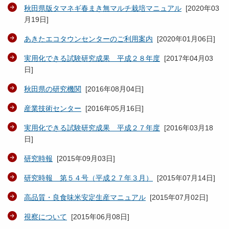
秋田県版タマネギ春まき無マルチ栽培マニュアル
[
2020年03
月19日
]
あきたエコタウンセンターのご利用案内
[
2020年01月06日
]
実用化できる試験研究成果 平成２８年度
[
2017年04月03
日
]
秋田県の研究機関
[
2016年08月04日
]
産業技術センター
[
2016年05月16日
]
実用化できる試験研究成果 平成２７年度
[
2016年03月18
日
]
研究時報
[
2015年09月03日
]
研究時報 第５４号（平成２７年３月）
[
2015年07月14日
]
高品質・良食味米安定生産マニュアル
[
2015年07月02日
]
視察について
[
2015年06月08日
]