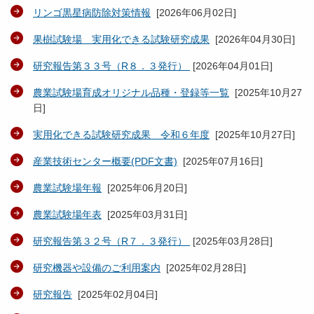
リンゴ黒星病防除対策情報
[
2026年06月02日
]
果樹試験場 実用化できる試験研究成果
[
2026年04月30日
]
研究報告第３３号（R８．３発行）
[
2026年04月01日
]
農業試験場育成オリジナル品種・登録等一覧
[
2025年10月27
日
]
実用化できる試験研究成果 令和６年度
[
2025年10月27日
]
産業技術センター概要(PDF文書)
[
2025年07月16日
]
農業試験場年報
[
2025年06月20日
]
農業試験場年表
[
2025年03月31日
]
研究報告第３２号（R７．３発行）
[
2025年03月28日
]
研究機器や設備のご利用案内
[
2025年02月28日
]
研究報告
[
2025年02月04日
]