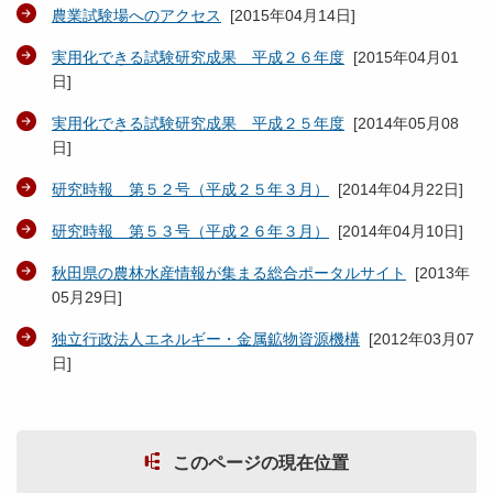
農業試験場へのアクセス
[
2015年04月14日
]
実用化できる試験研究成果 平成２６年度
[
2015年04月01
日
]
実用化できる試験研究成果 平成２５年度
[
2014年05月08
日
]
研究時報 第５２号（平成２５年３月）
[
2014年04月22日
]
研究時報 第５３号（平成２６年３月）
[
2014年04月10日
]
秋田県の農林水産情報が集まる総合ポータルサイト
[
2013年
05月29日
]
独立行政法人エネルギー・金属鉱物資源機構
[
2012年03月07
日
]
このページの現在位置