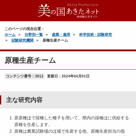
このページの現在位置：
ホーム
分野別一覧
産業・雇用
科学技術・試験研究
試験研究機関
原種生産チーム
原種生産チーム
コンテンツ番号：3012
更新日：
2024年04月01日
主な研究内容
原原種ほで採種した種子を用いて、県内の採種ほに供給する
原種を生産します。
原種は農業試験場のほ場で生産する他、原種生産担当の指