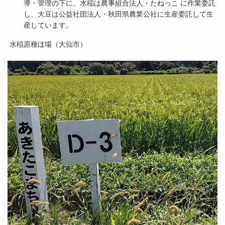
導・管理の下に、水稲は農事組合法人・たねっこ に作業委託
し、大豆は公益社団法人・秋田県農業公社に生産委託して生
産しています。
水稲原種ほ場（大仙市）