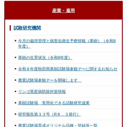
産業・雇用
試験研究機関
今月の栽培管理と病害虫発生予察情報（果樹）（令和8
年度）
果樹の生育状況（令和8年度）
令和８年度秋田県果樹試験場参観デーに関するお知らせ
農業試験場参観デーを開催します
リンゴ黒星病防除対策情報
果樹試験場 実用化できる試験研究成果
研究報告第３３号（R８．３発行）
農業試験場育成オリジナル品種・登録等一覧