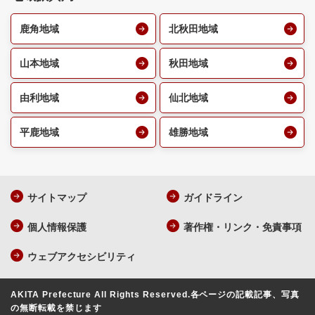
鹿角地域
北秋田地域
山本地域
秋田地域
由利地域
仙北地域
平鹿地域
雄勝地域
サイトマップ
ガイドライン
個人情報保護
著作権・リンク・免責事項
ウェブアクセシビリティ
AKITA Prefecture All Rights Reserved.
各ページの記載記事、写真
の無断転載を禁じます