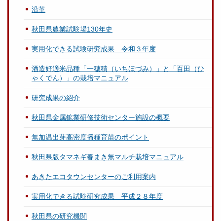
沿革
秋田県農業試験場130年史
実用化できる試験研究成果 令和３年度
酒造好適米品種「一穂積（いちほづみ）」と「百田（ひ
ゃくでん）」の栽培マニュアル
研究成果の紹介
秋田県金属鉱業研修技術センター施設の概要
無加温出芽高密度播種育苗のポイント
秋田県版タマネギ春まき無マルチ栽培マニュアル
あきたエコタウンセンターのご利用案内
実用化できる試験研究成果 平成２８年度
秋田県の研究機関