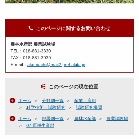
このページに関するお問い合わせ
農林水産部 農業試験場
TEL：018-881-3330
FAX：018-881-3939
E-mail：
akomachi@mail2.pref.akita.jp
このページの現在位置
ホーム
分野別一覧
産業・雇用
科学技術・試験研究
試験研究機関
ホーム
部署別一覧
農林水産部
農業試験場
07 原種生産部