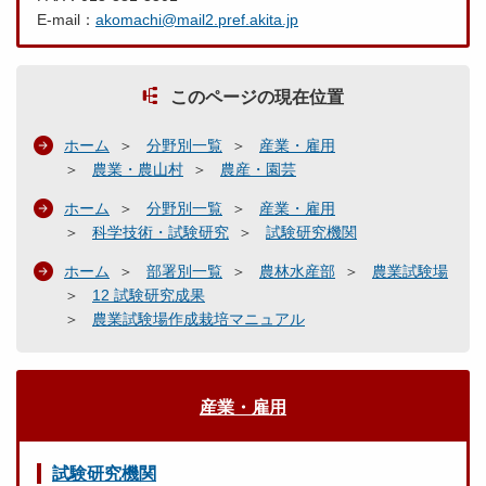
E-mail：
akomachi@mail2.pref.akita.jp
このページの現在位置
ホーム
分野別一覧
産業・雇用
農業・農山村
農産・園芸
ホーム
分野別一覧
産業・雇用
科学技術・試験研究
試験研究機関
ホーム
部署別一覧
農林水産部
農業試験場
12 試験研究成果
農業試験場作成栽培マニュアル
産業・雇用
試験研究機関