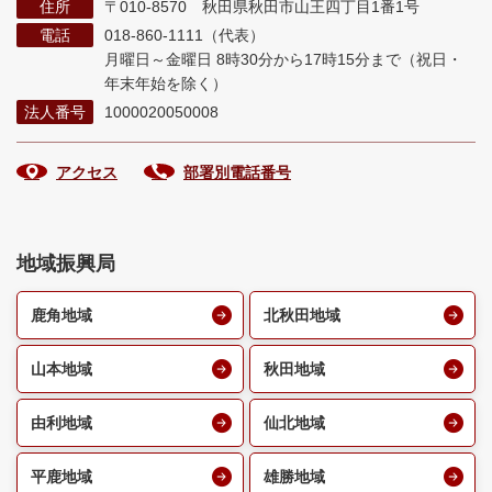
住所
〒010-8570 秋田県秋田市山王四丁目1番1号
電話
018-860-1111（代表）
月曜日～金曜日 8時30分から17時15分まで
（祝日・
年末年始を除く）
法人番号
1000020050008
アクセス
部署別電話番号
地域振興局
鹿角地域
北秋田地域
山本地域
秋田地域
由利地域
仙北地域
平鹿地域
雄勝地域