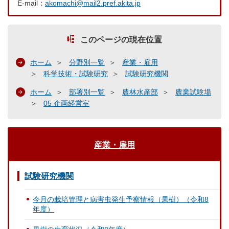
E-mail：
akomachi@mail2.pref.akita.jp
このページの現在位置
ホーム
分野別一覧
産業・雇用
科学技術・試験研究
試験研究機関
ホーム
部署別一覧
農林水産部
農業試験場
05 企画経営室
産業・雇用
試験研究機関
今月の栽培管理と病害虫発生予察情報（果樹）（令和8
年度）