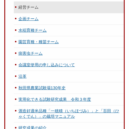
経営チーム
企画チーム
水稲育種チーム
園芸育種・種苗チーム
病害虫チーム
会議室使用の申し込みについて
沿革
秋田県農業試験場130年史
実用化できる試験研究成果 令和３年度
酒造好適米品種「一穂積（いちほづみ）」と「百田（ひ
ゃくでん）」の栽培マニュアル
研究成果の紹介