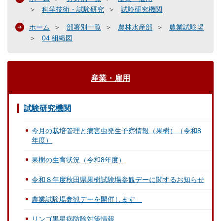
科学技術・試験研究
試験研究機関
ホーム
部署別一覧
農林水産部
農業試験場
04 組織図
産業・雇用
試験研究機関
今月の栽培管理と病害虫発生予察情報（果樹）（令和8
年度）
果樹の生育状況（令和8年度）
令和８年度秋田県果樹試験場参観デーに関するお知らせ
農業試験場参観デーを開催します
リンゴ黒星病防除対策情報