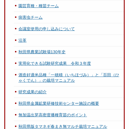
園芸育種・種苗チーム
病害虫チーム
会議室使用の申し込みについて
沿革
秋田県農業試験場130年史
実用化できる試験研究成果 令和３年度
酒造好適米品種「一穂積（いちほづみ）」と「百田（ひ
ゃくでん）」の栽培マニュアル
研究成果の紹介
秋田県金属鉱業研修技術センター施設の概要
無加温出芽高密度播種育苗のポイント
秋田県版タマネギ春まき無マルチ栽培マニュアル