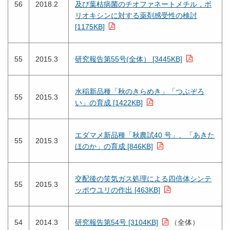
56
2018.2
及び葉枯病菌のチオファネートメチル，ポ
リオキシンに対する薬剤感受性の検討
[1175KB]
55
2015.3
研究報告第55号(全体） [3445KB]
水稲新品種「秋のきらめき」「つぶぞろ
55
2015.3
い」の育成 [1422KB]
エダマメ新品種「秋農試40 号」、「あきた
55
2015.3
ほのか」の育成 [846KB]
交配後の笑気ガス処理による四倍体シンテ
55
2015.3
ッポウユリの作出 [463KB]
54
2014.3
研究報告第54号 [3104KB]
（全体）