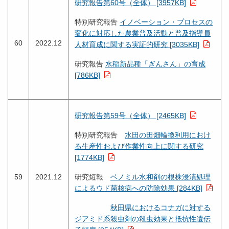
研究報告第60号（全体） [3957KB]
特別研究報告
イノベーション・プロセスの
変化に対応した農業普及活動と普及指導員
60
2022.12
人材育成に関する実証的研究 [3035KB]
研究報告
水稲新品種「ぎんさん」の育成
[786KB]
研究報告第59号（全体） [2465KB]
特別研究報告
水田の田畑輪換利用におけ
る生産性および作業性向上に関する研究
[1774KB]
59
2021.12
研究短報
ベノミル水和剤の根株浸漬処理
によるウド菌核病への防除効果 [284KB]
秋田県におけるコナガに対する
ジアミド系殺虫剤の殺虫効果と抵抗性遺伝