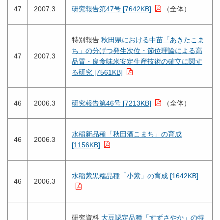
47
2007.3
研究報告第47号 [7642KB]
（全体）
特別報告
秋田県における中苗「あきたこま
ち」の分げつ発生次位・節位理論による高
47
2007.3
品質・良食味米安定生産技術の確立に関す
る研究 [7561KB]
46
2006.3
研究報告第46号 [7213KB]
（全体）
水稲新品種「秋田酒こまち」の育成
46
2006.3
[1156KB]
水稲紫黒糯品種「小紫」の育成 [1642KB]
46
2006.3
研究資料
大豆認定品種「すずさやか」の特