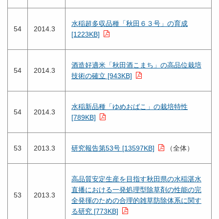
水稲超多収品種「秋田６３号」の育成
54
2014.3
[1223KB]
酒造好適米「秋田酒こまち」の高品位栽培
54
2014.3
技術の確立 [943KB]
水稲新品種「ゆめおばこ」の栽培特性
54
2014.3
[789KB]
53
2013.3
研究報告第53号 [13597KB]
（全体）
高品質安定生産を目指す秋田県の水稲湛水
直播における一発処理型除草剤の性能の完
53
2013.3
全発揮のための合理的雑草防除体系に関す
る研究 [773KB]