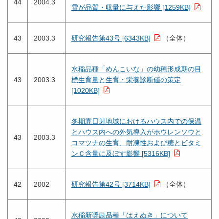
44
2004.3
雪が品質・収量に与えた影響 [1259KB]
43
2003.3
研究報告第43号 [6343KB]
（全体）
水稲品種「めんこいな」の幼穂形成期の目
43
2003.3
標生育量と生育・栄養診断値の策定
[1020KB]
冬期寡日射地域におけるハウス内での保温
とハウス内への外気導入がホウレンソウと
43
2003.3
コマツナの生育、耐凍性および糖とビタミ
ンＣ含量に及ぼす影響 [5316KB]
42
2002
研究報告第42号 [3714KB]
（全体）
水稲新奨励品種「はえぬき」について