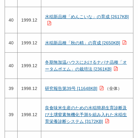
水稲新品種「めんこいな」の育成 [2617KB]
40
1999.12
40
1999.12
水稲新品種「秋の精」の育成 [2650KB]
冬期無加温ハウスにおけるナバナ品種「オ
40
1999.12
ータムポエム」の栽培法 [2361KB]
39
1998.12
研究報告第39号 [11648KB]
（全体）
良食味米生産のための水稲簡易生育診断及
39
1998.12
び土壌窒素無機化予測を組み入れた水稲生
育栄養診断システム [3172KB]