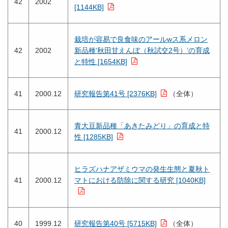
42
2002
[1144KB]
栽培が容易で良食味のアールwス系メロン
42
2002
新品種‘秋田甘えんぼ（秋試交2号）’の育成
と特性 [1654KB]
41
2000.12
研究報告第41号 [2376KB]
（全体）
青大豆新品種「あきたみどり」の育成と特
41
2000.12
性 [1285KB]
ヒラズハナアザミウマの発生生態と夏秋ト
41
2000.12
マトにおける防除に関する研究 [1040KB]
40
1999.12
研究報告第40号 [5715KB]
（全体）