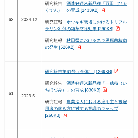
研究報告
酒造好適米新品種「百田（ひゃ
くでん）」の育成 [1433KB]
62
2024.12
研究短報
ホウキギ栽培におけるトリフル
ラリン乳剤の雑草防除効果 [290KB]
研究短報
秋田県におけるネギ黒腐菌核病
の発生 [526KB]
研究報告第61号（全体） [1269KB]
研究報告
酒造好適米新品種「一穂積（い
ちほづみ）」の育成 [830KB]
61
2023.5
研究短報
農業法人における雇用主と被雇
用者の働き方に対する意識のギャップ
[260KB]