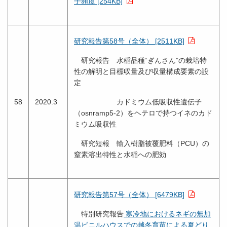
子頻度 [254KB]
研究報告第58号（全体） [2511KB]
研究報告 水稲品種“ぎんさん”の栽培特
性の解明と目標収量及び収量構成要素の設
定
58
2020.3
カドミウム低吸収性遺伝子
（osnramp5-2）をヘテロで持つイネのカド
ミウム吸収性
研究短報 輸入樹脂被覆肥料（PCU）の
窒素溶出特性と水稲への肥効
研究報告第57号（全体） [6479KB]
特別研究報告
寒冷地におけるネギの無加
温ビニルハウスでの越冬育苗による夏どり