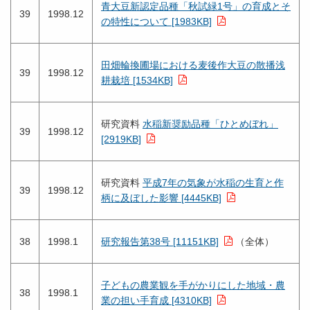
青大豆新認定品種「秋試緑1号」の育成とそ
39
1998.12
の特性について [1983KB]
田畑輪換圃場における麦後作大豆の散播浅
39
1998.12
耕栽培 [1534KB]
研究資料
水稲新奨励品種「ひとめぼれ」
39
1998.12
[2919KB]
研究資料
平成7年の気象が水稲の生育と作
39
1998.12
柄に及ぼした影響 [4445KB]
38
1998.1
研究報告第38号 [11151KB]
（全体）
子どもの農業観を手がかりにした地域・農
38
1998.1
業の担い手育成 [4310KB]