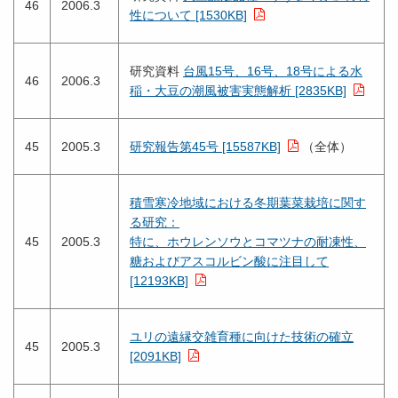
46
2006.3
性について [1530KB]
研究資料
台風15号、16号、18号による水
46
2006.3
稲・大豆の潮風被害実態解析 [2835KB]
45
2005.3
研究報告第45号 [15587KB]
（全体）
積雪寒冷地域における冬期葉菜栽培に関す
る研究：
45
2005.3
特に、ホウレンソウとコマツナの耐凍性、
糖およびアスコルビン酸に注目して
[12193KB]
ユリの遠縁交雑育種に向けた技術の確立
45
2005.3
[2091KB]