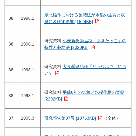
県北稲作における施肥法が水稲の生育と収
38
1998.1
量に及ぼす影響 [1524KB]
研究資料
小麦新奨励品種「あきたっこ」の
38
1998.1
特性と栽培法 [2020KB]
研究資料
大豆奨励品種「リュウホウ」につ
38
1998.1
いて
研究資料
平成6年の気象と水稲作柄の実態
38
1998.1
[2292KB]
37
1995.3
研究報告第37号 [18763KB]
（全体）