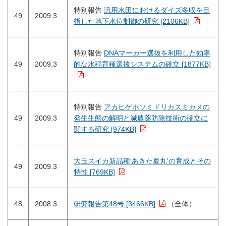
特別報告
汎用水田におけるダイズ多収を目
49
2009.3
指した地下水位制御の研究 [2106KB]
特別報告
DNAマーカー選抜を利用した効率
49
2009.3
的な水稲育種選抜システムの確立 [1877KB]
特別報告
アカヒゲホソミドリカスミカメの
49
2009.3
発生生態の解明と減農薬防除技術の確立に
関する研究 [974KB]
大玉スイカ新品種‘あきた夏丸’の育成とその
49
2009.3
特性 [769KB]
48
2008.3
研究報告第48号 [3466KB]
（全体）