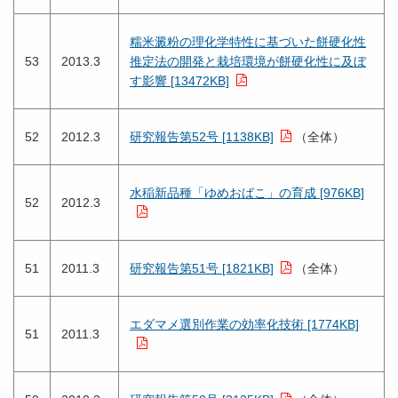
糯米澱粉の理化学特性に基づいた餅硬化性
53
2013.3
推定法の開発と栽培環境が餅硬化性に及ぼ
す影響 [13472KB]
52
2012.3
研究報告第52号 [1138KB]
（全体）
水稲新品種「ゆめおばこ」の育成 [976KB]
52
2012.3
51
2011.3
研究報告第51号 [1821KB]
（全体）
エダマメ選別作業の効率化技術 [1774KB]
51
2011.3