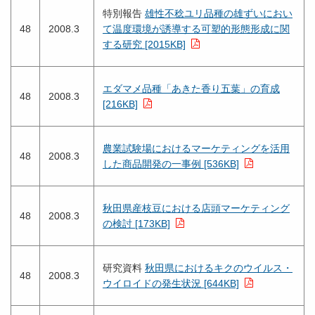
特別報告
雄性不稔ユリ品種の雄ずいにおい
48
2008.3
て温度環境が誘導する可塑的形態形成に関
する研究 [2015KB]
エダマメ品種「あきた香り五葉」の育成
48
2008.3
[216KB]
農業試験場におけるマーケティングを活用
48
2008.3
した商品開発の一事例 [536KB]
秋田県産枝豆における店頭マーケティング
48
2008.3
の検討 [173KB]
研究資料
秋田県におけるキクのウイルス・
48
2008.3
ウイロイドの発生状況 [644KB]