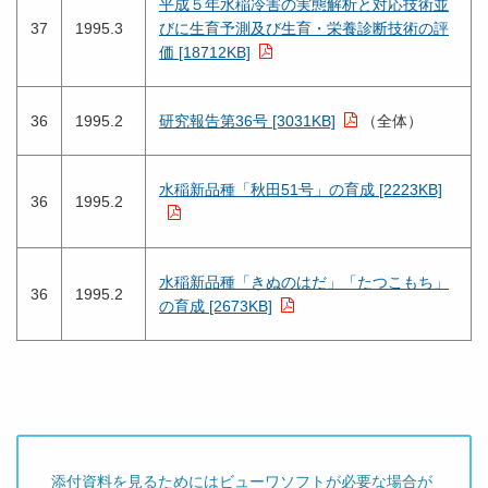
平成５年水稲冷害の実態解析と対応技術並
37
1995.3
びに生育予測及び生育・栄養診断技術の評
価 [18712KB]
36
1995.2
研究報告第36号 [3031KB]
（全体）
水稲新品種「秋田51号」の育成 [2223KB]
36
1995.2
水稲新品種「きぬのはだ」「たつこもち」
36
1995.2
の育成 [2673KB]
添付資料を見るためにはビューワソフトが必要な場合が