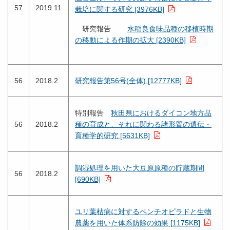
57
2019.11
栽培に関する研究 [3976KB]
研究報告
水稲良食味品種の移植時期
の移動による作期の拡大 [2390KB]
56
2018.2
研究報告第56号(全体) [12777KB]
特別報告
秋田県におけるダイコン地方品
56
2018.2
種の育成と、それに関わる諸形質の遺伝・
育種学的研究 [5631KB]
調湿処理を用いた大豆原原種の貯蔵期間
56
2018.2
[690KB]
ユリ葉枯病に対するペンチオピラドと生物
農薬を用いた体系防除の効果 [1175KB]