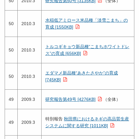
50
2010.3
研究報告第50号 [3135KB]
（全体）
水稲低アミロース米品種「淡雪こまち」の
50
2010.3
育成 [1550KB]
トルコギキョウ新品種“こまちホワイトドレ
50
2010.3
ス”の育成 [656KB]
エダマメ新品種“あきたさやか”の育成
50
2010.3
[745KB]
49
2009.3
研究報告第49号 [4276KB]
（全体）
特別報告
秋田県におけるネギの高品質生産
49
2009.3
システムに関する研究 [1011KB]