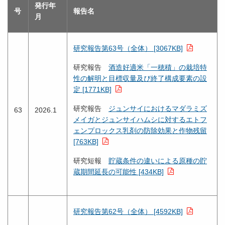
発行年
号
報告名
月
研究報告第63号（全体） [3067KB]
研究報告
酒造好適米「一穂積」の栽培特
性の解明と目標収量及び終了構成要素の設
定 [1771KB]
研究報告
ジュンサイにおけるマダラミズ
63
2026.1
メイガとジュンサイハムシに対するエトフ
ェンプロックス乳剤の防除効果と作物残留
[763KB]
研究短報
貯蔵条件の違いによる原種の貯
蔵期間延長の可能性 [434KB]
研究報告第62号（全体） [4592KB]