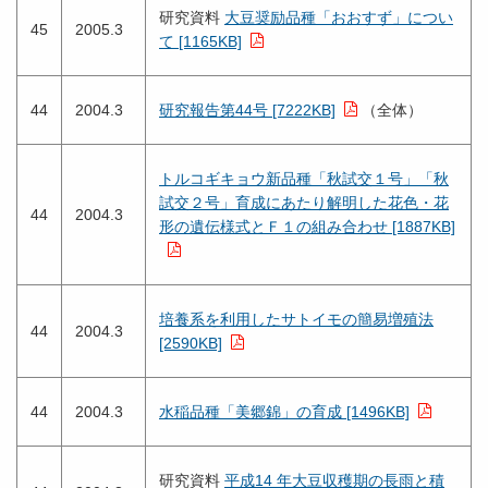
研究資料
大豆奨励品種「おおすず」につい
45
2005.3
て [1165KB]
44
2004.3
研究報告第44号 [7222KB]
（全体）
トルコギキョウ新品種「秋試交１号」「秋
試交２号」育成にあたり解明した花色・花
44
2004.3
形の遺伝様式とＦ１の組み合わせ [1887KB]
培養系を利用したサトイモの簡易増殖法
44
2004.3
[2590KB]
44
2004.3
水稲品種「美郷錦」の育成 [1496KB]
研究資料
平成14 年大豆収穫期の長雨と積