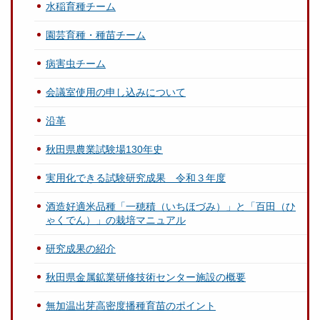
水稲育種チーム
園芸育種・種苗チーム
病害虫チーム
会議室使用の申し込みについて
沿革
秋田県農業試験場130年史
実用化できる試験研究成果 令和３年度
酒造好適米品種「一穂積（いちほづみ）」と「百田（ひ
ゃくでん）」の栽培マニュアル
研究成果の紹介
秋田県金属鉱業研修技術センター施設の概要
無加温出芽高密度播種育苗のポイント