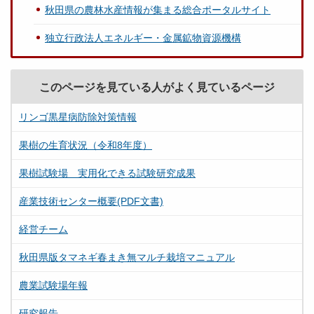
秋田県の農林水産情報が集まる総合ポータルサイト
独立行政法人エネルギー・金属鉱物資源機構
このページを見ている人がよく見ているページ
リンゴ黒星病防除対策情報
果樹の生育状況（令和8年度）
果樹試験場 実用化できる試験研究成果
産業技術センター概要(PDF文書)
経営チーム
秋田県版タマネギ春まき無マルチ栽培マニュアル
農業試験場年報
研究報告