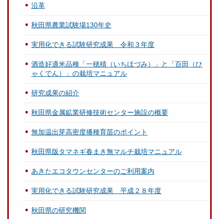
沿革
秋田県農業試験場130年史
実用化できる試験研究成果 令和３年度
酒造好適米品種「一穂積（いちほづみ）」と「百田（ひ
ゃくでん）」の栽培マニュアル
研究成果の紹介
秋田県金属鉱業研修技術センター施設の概要
無加温出芽高密度播種育苗のポイント
秋田県版タマネギ春まき無マルチ栽培マニュアル
あきたエコタウンセンターのご利用案内
実用化できる試験研究成果 平成２８年度
秋田県の研究機関