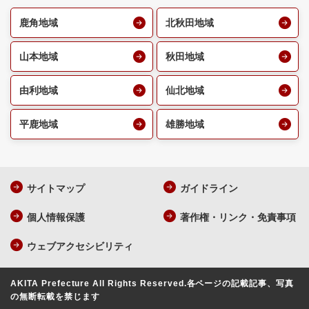
鹿角地域
北秋田地域
山本地域
秋田地域
由利地域
仙北地域
平鹿地域
雄勝地域
サイトマップ
ガイドライン
個人情報保護
著作権・リンク・免責事項
ウェブアクセシビリティ
AKITA Prefecture All Rights Reserved.
各ページの記載記事、写真
の無断転載を禁じます