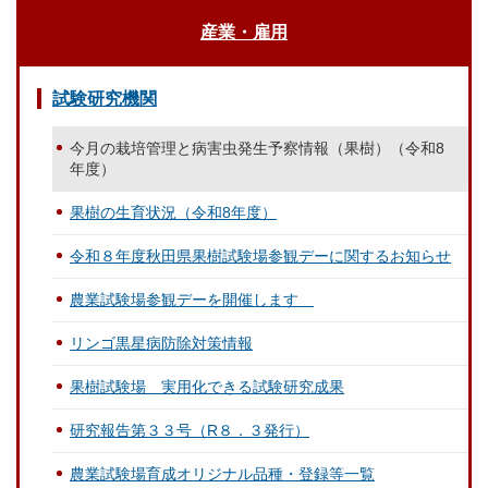
産業・雇用
試験研究機関
今月の栽培管理と病害虫発生予察情報（果樹）（令和8
年度）
果樹の生育状況（令和8年度）
令和８年度秋田県果樹試験場参観デーに関するお知らせ
農業試験場参観デーを開催します
リンゴ黒星病防除対策情報
果樹試験場 実用化できる試験研究成果
研究報告第３３号（R８．３発行）
農業試験場育成オリジナル品種・登録等一覧