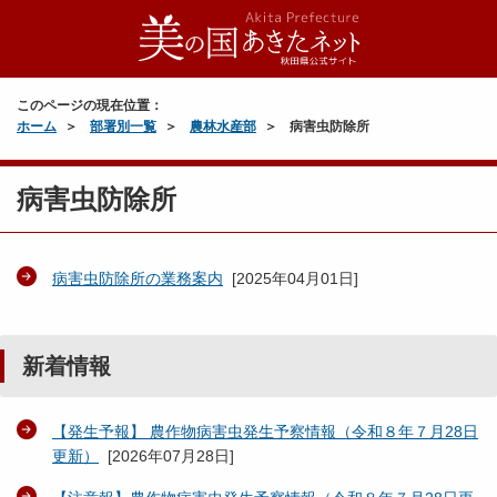
このページの現在位置：
ホーム
部署別一覧
農林水産部
病害虫防除所
病害虫防除所
病害虫防除所の業務案内
[
2025年04月01日
]
新着情報
【発生予報】 農作物病害虫発生予察情報（令和８年７月28日
更新）
[
2026年07月28日
]