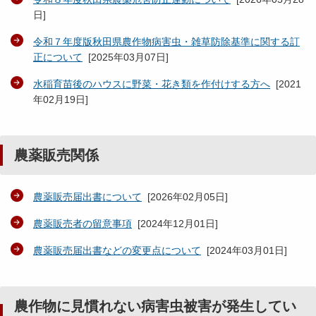
日
]
令和７年度版秋田県農作物病害虫・雑草防除基準に関する訂
正について
[
2025年03月07日
]
水稲育苗後のハウスに野菜・花き類を作付けする方へ
[
2021
年02月19日
]
農薬販売関係
農薬販売届出書について
[
2026年02月05日
]
農薬販売者の留意事項
[
2024年12月01日
]
農薬販売届出書などの変更点について
[
2024年03月01日
]
農作物に見慣れない病害虫被害が発生してい