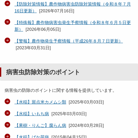
【防除対策情報】農作物病害虫防除対策情報（令和８年７月
16日更新）
[
2026年07月16日
]
【特殊報】農作物病害虫発生予察情報（令和８年６月５日更
新）
[
2026年06月05日
]
【警報】農作物発生予察情報（平成26年８月７日更新）
[
2023年03月31日
]
病害虫防除対策のポイント
病害虫の防除のポイントに関する情報を提供しています。
【水稲】斑点米カメムシ類
[
2025年03月03日
]
【水稲】いもち病
[
2025年03月03日
]
【果樹・りんご】腐らん病
[
2024年03月28日
]
【水稲】ばか苗病
[
2015年04月15日
]