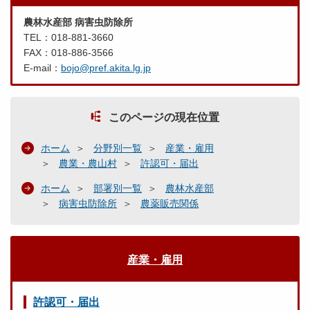
農林水産部 病害虫防除所
TEL：018-881-3660
FAX：018-886-3566
E-mail：
bojo@pref.akita.lg.jp
このページの現在位置
ホーム
分野別一覧
産業・雇用
農業・農山村
許認可・届出
ホーム
部署別一覧
農林水産部
病害虫防除所
農薬販売関係
産業・雇用
許認可・届出