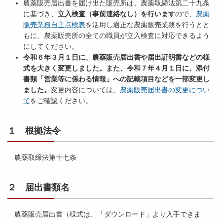
農薬販売届出書を届け出た販売所は、農薬取締法第二十九条
に基づき、
立入検査（事前連絡なし）を行います
ので、
農薬
販売業務自主点検表
を活用し適正な農薬販売業務を行うとと
もに、農薬販売所の全ての職員が立入検査に対応できるよう
にしてください。
令和６年３月１日に、
農薬販売届出書や届出証明書などの様
式を大きく変更しました。また、
令和７年４月１日に、添付
書類「営業等に係わる情報」への記載項目などを一部変更し
ました。
変更内容については、
農薬販売届出書の変更につい
て
をご確認ください。
１ 根拠法令
農薬取締法第十七条
２ 届出書類名
農薬販売届出書（様式は、「ダウンロード」より入手できま