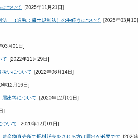
先について
[
2025年11月21日
]
制法」（通称：盛土規制法）の手続きについて
[
2025年03月1
年03月01日
]
いて
[
2022年11月29日
]
り扱いについて
[
2022年06月14日
]
20年12月16日
]
く届出等について
[
2020年12月01日
]
1日
]
について
[
2020年12月01日
]
、農産物直売所で肥料販売をされる方は届出が必要です
[
2020