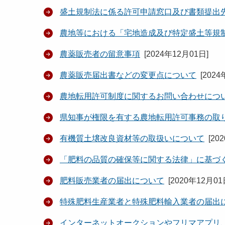
盛土規制法に係る許可申請窓口及び書類提出
農地等における「宅地造成及び特定盛土等規
農薬販売者の留意事項
[
2024年12月01日
]
農薬販売届出書などの変更点について
[
2024
農地転用許可制度に関するお問い合わせにつ
県知事が権限を有する農地転用許可事務の取
有機質土壌改良資材等の取扱いについて
[
20
「肥料の品質の確保等に関する法律」に基づ
肥料販売業者の届出について
[
2020年12月0
特殊肥料生産業者と特殊肥料輸入業者の届出
インターネットオークションやフリマアプリ