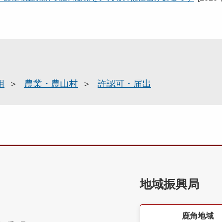
用
農業・農山村
許認可・届出
地域振興局
鹿角地域