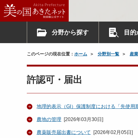
分野から探す
目的
このページの現在位置：
ホーム
分野別一覧
産
許認可・届出
地理的表示（GI）保護制度における「先使用
農地の管理
[
2026年03月30日
]
農薬販売届出書について
[
2026年02月05日
]