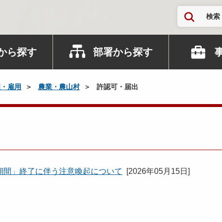
検索
から探す
部署から探す
業・雇用
農業・農山村
許認可・届出
期間」終了に伴う注意喚起について
[
2026年05月15日
]