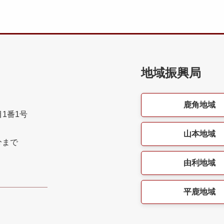
地域振興局
鹿角地域
目1番1号
山本地域
分まで
由利地域
平鹿地域