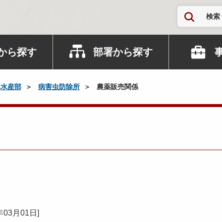
検索
から探す
部署から探す
林水産部
病害虫防除所
農薬販売関係
年03月01日
]