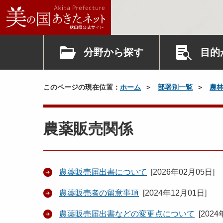
分野から探す
目的
このページの現在位置：
ホーム
部署別一覧
農
農薬販売関係
農薬販売届出書について
[
2026年02月05日
]
農薬販売者の留意事項
[
2024年12月01日
]
農薬販売届出書などの変更点について
[
2024