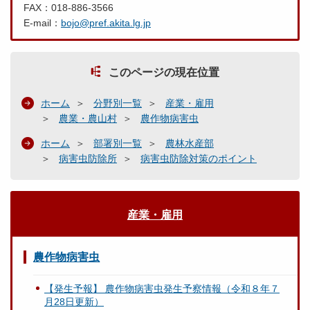
FAX：018-886-3566
E-mail：
bojo@pref.akita.lg.jp
このページの現在位置
ホーム
分野別一覧
産業・雇用
農業・農山村
農作物病害虫
ホーム
部署別一覧
農林水産部
病害虫防除所
病害虫防除対策のポイント
産業・雇用
農作物病害虫
【発生予報】 農作物病害虫発生予察情報（令和８年７
月28日更新）