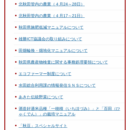
北秋田管内の農業（４月24～28日）
北秋田管内の農業（４月17～21日）
秋田県施肥低減マニュアルについて
雄勝ICT協議会の取り組みについて
田畑輪換・畑地化マニュアルについて
秋田県農産物検査に関する事務処理要領について
エコファーマー制度について
水田総合利用課の情報発信ＳＮＳについて
あきた伝統野菜について
酒造好適米品種「一穂積（いちほづみ）」と「百田（ひ
ゃくでん）」の栽培マニュアル
「秋豆」スペシャルサイト