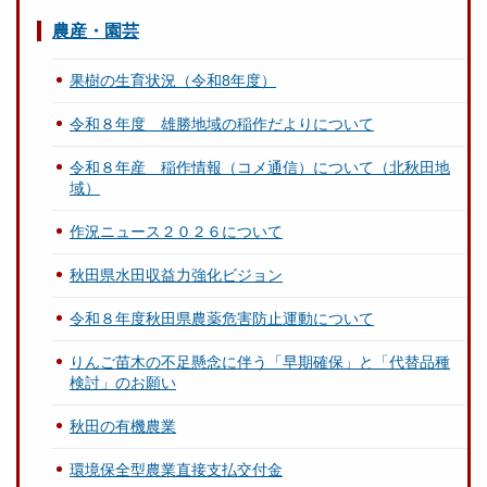
農産・園芸
果樹の生育状況（令和8年度）
令和８年度 雄勝地域の稲作だよりについて
令和８年産 稲作情報（コメ通信）について（北秋田地
域）
作況ニュース２０２６について
秋田県水田収益力強化ビジョン
令和８年度秋田県農薬危害防止運動について
りんご苗木の不足懸念に伴う「早期確保」と「代替品種
検討」のお願い
秋田の有機農業
環境保全型農業直接支払交付金