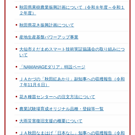
秋田県果樹農業振興計画について（令和８年度～令和１
２年度）
秋田県花き振興計画について
産地生産基盤パワーアップ事業
大仙市えだまめスマート技術実証協議会の取り組みにつ
いて
「NAMAHAGEダリア」特設ページ
ＪＡかづの「秋田紅あかり」副知事への収穫報告（令和
７年11月６日）
花き種苗センターへの注文方法について
農業試験場育成オリジナル品種・登録等一覧
大雨災害復旧支援の概要について
ＪＡ秋田なまはげ「日本なし」知事への収穫報告（令和