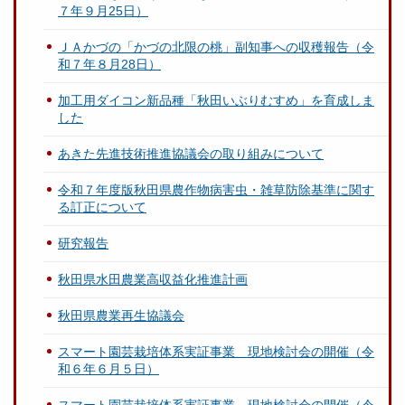
７年９月25日）
ＪＡかづの「かづの北限の桃」副知事への収穫報告（令
和７年８月28日）
加工用ダイコン新品種「秋田いぶりむすめ」を育成しま
した
あきた先進技術推進協議会の取り組みについて
令和７年度版秋田県農作物病害虫・雑草防除基準に関す
る訂正について
研究報告
秋田県水田農業高収益化推進計画
秋田県農業再生協議会
スマート園芸栽培体系実証事業 現地検討会の開催（令
和６年６月５日）