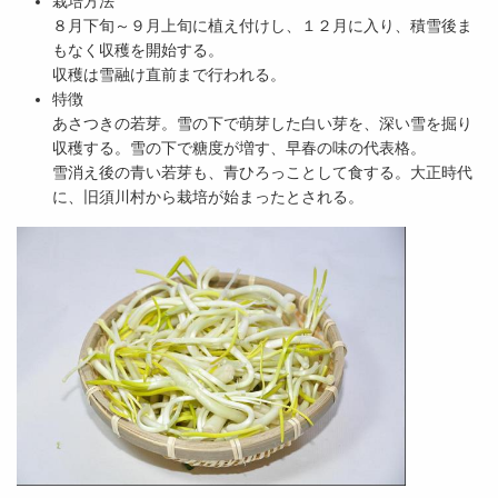
栽培方法
８月下旬～９月上旬に植え付けし、１２月に入り、積雪後ま
もなく収穫を開始する。
収穫は雪融け直前まで行われる。
特徴
あさつきの若芽。雪の下で萌芽した白い芽を、深い雪を掘り
収穫する。雪の下で糖度が増す、早春の味の代表格。
雪消え後の青い若芽も、青ひろっことして食する。大正時代
に、旧須川村から栽培が始まったとされる。