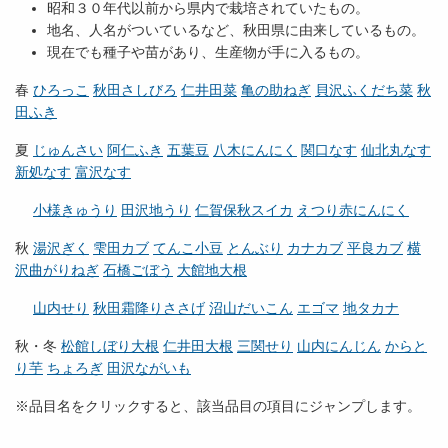
昭和３０年代以前から県内で栽培されていたもの。
地名、人名がついているなど、秋田県に由来しているもの。
現在でも種子や苗があり、生産物が手に入るもの。
春
ひろっこ
秋田さしびろ
仁井田菜
亀の助ねぎ
貝沢ふくだち菜
秋
田ふき
夏
じゅんさい
阿仁ふき
五葉豆
八木にんにく
関口なす
仙北丸なす
新処なす
富沢なす
小様きゅうり
田沢地うり
仁賀保秋スイカ
えつり赤にんにく
秋
湯沢ぎく
雫田カブ
てんこ小豆
とんぶり
カナカブ
平良カブ
横
沢曲がりねぎ
石橋ごぼう
大館地大根
山内せり
秋田霜降りささげ
沼山だいこん
エゴマ
地タカナ
秋・冬
松館しぼり大根
仁井田大根
三関せり
山内にんじん
からと
り芋
ちょろぎ
田沢ながいも
※品目名をクリックすると、該当品目の項目にジャンプします。