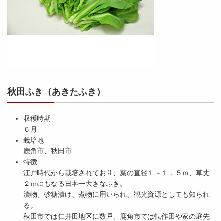
秋田ふき（あきたふき）
収穫時期
６月
栽培地
鹿角市、秋田市
特徴
江戸時代から栽培されており、葉の直径１～１．５ｍ、草丈
２ｍにもなる日本一大きなふき。
漬物、砂糖漬け、煮物に用いられ、観光資源としても知られ
る。
秋田市では仁井田地区に数戸、鹿角市では転作田や家の庭先