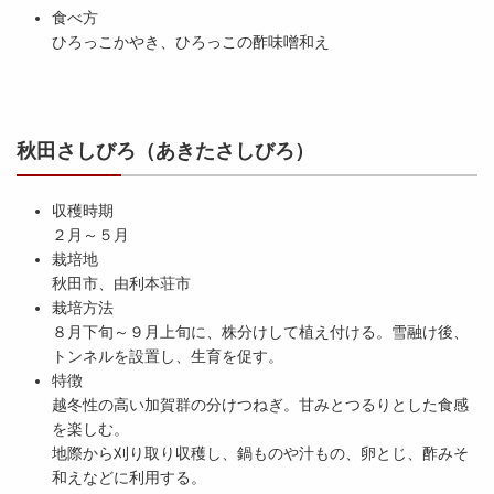
食べ方
ひろっこかやき、ひろっこの酢味噌和え
秋田さしびろ（あきたさしびろ）
収穫時期
２月～５月
栽培地
秋田市、由利本荘市
栽培方法
８月下旬～９月上旬に、株分けして植え付ける。雪融け後、
トンネルを設置し、生育を促す。
特徴
越冬性の高い加賀群の分けつねぎ。甘みとつるりとした食感
を楽しむ。
地際から刈り取り収穫し、鍋ものや汁もの、卵とじ、酢みそ
和えなどに利用する。