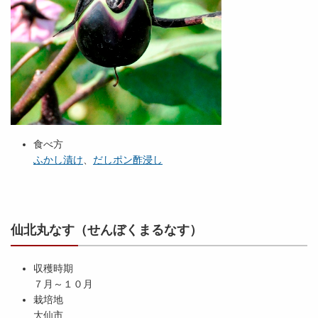
食べ方
ふかし漬け
、
だしポン酢浸し
仙北丸なす（せんぼくまるなす）
収穫時期
７月～１０月
栽培地
大仙市