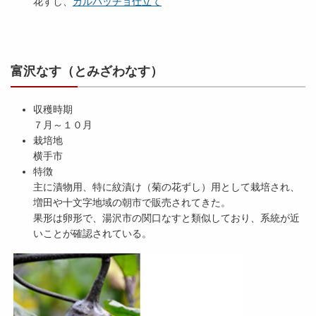
花すし、
カルパッチョ仕立て
富沢なす（とみざわなす）
収穫時期
７月～１０月
栽培地
横手市
特徴
主に漬物用、特に紋漬け（菊の花ずし）用として栽培され、
増田や十文字地域の朝市で販売されてきた。
果形は卵形で、湯沢市の関口なすと類似しており、系統が近
いことが確認されている。