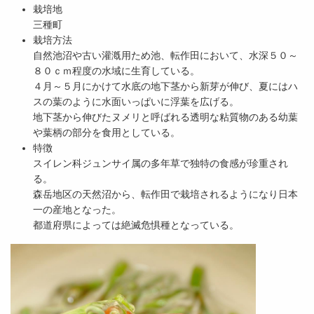
栽培地
三種町
栽培方法
自然池沼や古い灌漑用ため池、転作田において、水深５０～
８０ｃｍ程度の水域に生育している。
４月～５月にかけて水底の地下茎から新芽が伸び、夏にはハ
スの葉のように水面いっぱいに浮葉を広げる。
地下茎から伸びたヌメリと呼ばれる透明な粘質物のある幼葉
や葉柄の部分を食用としている。
特徴
スイレン科ジュンサイ属の多年草で独特の食感が珍重され
る。
森岳地区の天然沼から、転作田で栽培されるようになり日本
一の産地となった。
都道府県によっては絶滅危惧種となっている。