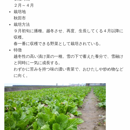
２月～４月
栽培地
秋田市
栽培方法
９月初旬に播種。越冬させ、再度、生長してくる４月以降に
収穫。
春一番に収穫できる野菜として栽培されている。
特徴
越冬性の高い漬け菜の一種。雪の下で蓄えた養分で、雪融け
と同時に一気に成長する。
わずかに苦みを持つ味の濃い青菜で、おひたしや炒め物など
に向く。