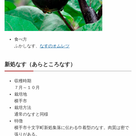
食べ方
ふかしなす、
なすのオムレツ
新処なす（あらところなす）
収穫時期
７月～１０月
栽培地
横手市
栽培方法
通常のなすと同様
特徴
横手市十文字町新処集落に伝わる巾着型のなす。肉質は密で
張りがある。