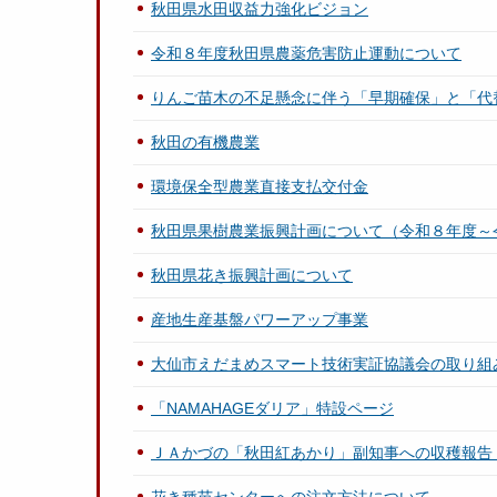
秋田県水田収益力強化ビジョン
令和８年度秋田県農薬危害防止運動について
りんご苗木の不足懸念に伴う「早期確保」と「代
秋田の有機農業
環境保全型農業直接支払交付金
秋田県果樹農業振興計画について（令和８年度～
秋田県花き振興計画について
産地生産基盤パワーアップ事業
大仙市えだまめスマート技術実証協議会の取り組
「NAMAHAGEダリア」特設ページ
ＪＡかづの「秋田紅あかり」副知事への収穫報告
花き種苗センターへの注文方法について