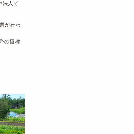
や法人で
業が行わ
降の播種