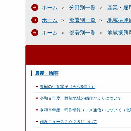
ホーム
分野別一覧
産業・雇
ホーム
部署別一覧
地域振興
ホーム
部署別一覧
地域振興
農産・園芸
果樹の生育状況（令和8年度）
令和８年度 雄勝地域の稲作だよりについて
令和８年産 稲作情報（コメ通信）について（北
作況ニュース２０２６について