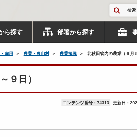
検索
から探す
部署から探す
業・雇用
農業・農山村
農業振興
北秋田管内の農業（６月
～９日）
コンテンツ番号：74313
更新日：
20