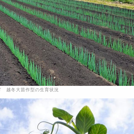
ぎ 越冬大苗作型の生育状況