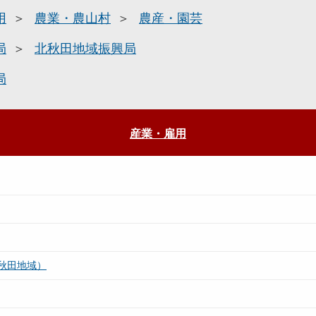
用
農業・農山村
農産・園芸
局
北秋田地域振興局
局
産業・雇用
秋田地域）