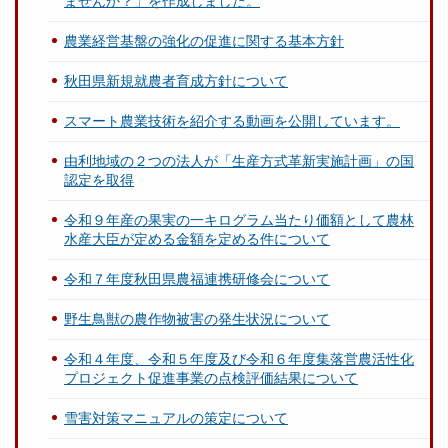
ませんか？」を作成しました。
農業経営基盤の強化の促進に関する基本方針
秋田県新規就農者育成方針について
スマート農業技術を紹介する動画を公開しています。
由利地域の２つの法人が「生産方式革新実施計画」の国
認定を取得
令和９年産の果実の一キログラム当たり価額として農林
水産大臣が定める金額を定める件について
令和７年度秋田県農福連携研修会について
野生鳥獣の農作物被害の発生状況について
令和４年度、令和５年度及び令和６年度集落営農活性化
プロジェクト促進事業の点検評価結果について
雪害対策マニュアルの策定について