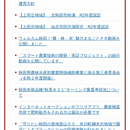
運用方針
【上羽立地域】 北秋田市桂瀬 R2年度認定
【上田沢地域】 仙北市田沢湖田沢 R2年度認定
ウェルカム秋田！"農・林・水" 魅力まるごとＰＲ動画を
公開しました。
「スマート農業技術の開発・実証プロジェクト」の紹介
動画を公開しています。
秋田県農林水産部農業関係補助事業に係る第三者委員会
（令和２年度開催）
秋田米新品種“秋系８２１”ネーミング案選考状況につい
て
インターネットオークションやフリマアプリ、農産物直
売所で肥料販売をされる方は届出が必要です
「守りたい秋田の里地里山５０」井川町綱木沢地域で園
児によるブラックベリーの収穫体験が行われました！