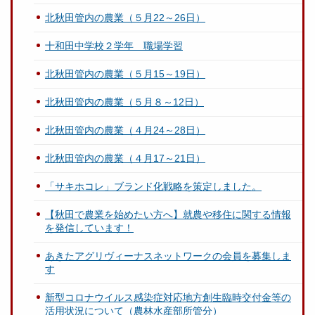
北秋田管内の農業（５月22～26日）
十和田中学校２学年 職場学習
北秋田管内の農業（５月15～19日）
北秋田管内の農業（５月８～12日）
北秋田管内の農業（４月24～28日）
北秋田管内の農業（４月17～21日）
「サキホコレ」ブランド化戦略を策定しました。
【秋田で農業を始めたい方へ】就農や移住に関する情報
を発信しています！
あきたアグリヴィーナスネットワークの会員を募集しま
す
新型コロナウイルス感染症対応地方創生臨時交付金等の
活用状況について（農林水産部所管分）