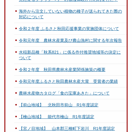
海外から注文していない植物の種子が送られてきた際の
対応について
令和２年度 ふるさと秋田応援事業の実施団体について
令和元年度 農林水産業及び農山漁村に関する年次報告
水稲新品種「秋系821」に係る作付推奨地域等の決定に
ついて
令和２年度 秋田県農林水産業関係施策の概要
令和元年度ふるさと秋田農林水産大賞 受賞者の業績
農林水産物カタログ「食の宝庫あきた」について
【前山地域】 北秋田市前山 R1年度認定
【檜山地域】 能代市檜山 R1年度認定
【宮ノ目地域】 山本郡三種町下岩川 R1年度認定