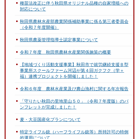
種苗法改正に伴う秋田県オリジナル品種の自家増殖への
対応について
秋田県農林水産部農業関係補助事業に係る第三者委員会
（令和７年度開催）
秋田県農薬管理指導士認定事業について
令和７年度 秋田県農林水産業関係施策の概要
【地域づくり活動支援事業】秋田市で就労継続支援Ｂ型
事業所スクールファーム河辺が第４回ガクフク（学＋
福）連携プロジェクトを開催しました！
令和６年度 農林水産業及び農山漁村に関する年次報告
「守りたい秋田の里地里山５０」（令和７年度版）のパ
ンフレットが完成しました！
麦・大豆国産化プランについて
特定ライフル銃（ハーフライフル銃等）所持許可の特例
的運用について