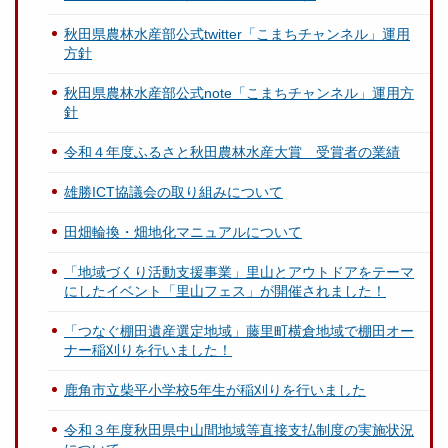
秋田県農林水産部公式twitter「こまちチャンネル」運用
方針
秋田県農林水産部公式note「こまちチャンネル」運用方
針
令和４年度ふるさと秋田農林水産大賞 受賞者の業績
雄勝ICT協議会の取り組みについて
田畑輪換・畑地化マニュアルについて
「地域づくり活動支援事業」里山とアウトドアをテーマ
にしたイベント「里山フェス」が開催されました！
「つなぐ棚田遺産選定地域」藤里町横倉地域で棚田オー
ナー稲刈りを行いました！
鹿角市立柴平小学校5年生が稲刈りを行いました
令和３年度秋田県中山間地域等直接支払制度の実施状況