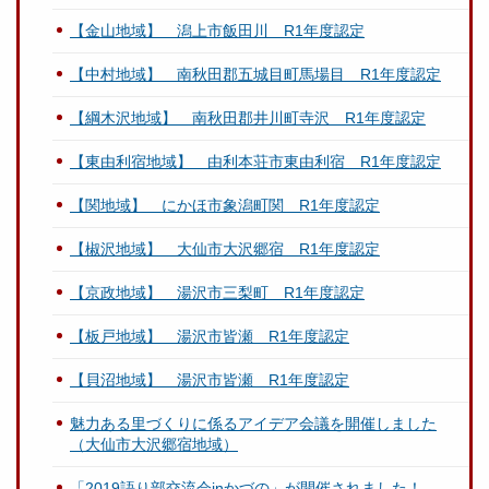
【金山地域】 潟上市飯田川 R1年度認定
【中村地域】 南秋田郡五城目町馬場目 R1年度認定
【綱木沢地域】 南秋田郡井川町寺沢 R1年度認定
【東由利宿地域】 由利本荘市東由利宿 R1年度認定
【関地域】 にかほ市象潟町関 R1年度認定
【椒沢地域】 大仙市大沢郷宿 R1年度認定
【京政地域】 湯沢市三梨町 R1年度認定
【板戸地域】 湯沢市皆瀬 R1年度認定
【貝沼地域】 湯沢市皆瀬 R1年度認定
魅力ある里づくりに係るアイデア会議を開催しました
（大仙市大沢郷宿地域）
「2019語り部交流会inかづの」が開催されました！