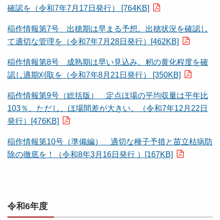
確認を（令和7年7月17日発行） [764KB]
稲作情報第7号 出穂期は早まる予想。出穂状況を確認し
て適切な管理を（令和7年7月28日発行）[462KB]
稲作情報第8号 成熟期は早い見込み。籾の黄化程度を確
認し適期刈取を（令和7年8月21日発行） [350KB]
稲作情報第9号（総括版） 定点ほ場の平均収量は平年比
103％。ただし、ほ場間差が大きい。（令和7年12月22日
発行）[476KB]
稲作情報第10号（準備編） 適切な種子予措と苗立枯病防
除の徹底を！（令和8年3月16日発行 ）[167KB]
令和6年度