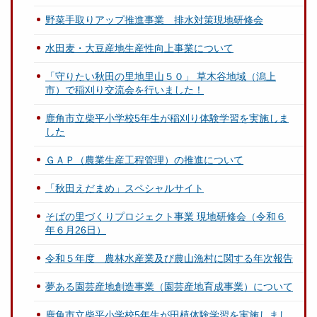
野菜手取りアップ推進事業 排水対策現地研修会
水田麦・大豆産地生産性向上事業について
「守りたい秋田の里地里山５０」 草木谷地域（潟上
市）で稲刈り交流会を行いました！
鹿角市立柴平小学校5年生が稲刈り体験学習を実施しま
した
ＧＡＰ（農業生産工程管理）の推進について
「秋田えだまめ」スペシャルサイト
そばの里づくりプロジェクト事業 現地研修会（令和６
年６月26日）
令和５年度 農林水産業及び農山漁村に関する年次報告
夢ある園芸産地創造事業（園芸産地育成事業）について
鹿角市立柴平小学校5年生が田植体験学習を実施しまし