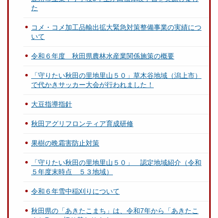
た
コメ・コメ加工品輸出拡大緊急対策整備事業の実績につ
いて
令和６年度 秋田県農林水産業関係施策の概要
「守りたい秋田の里地里山５０」草木谷地域（潟上市）
で代かきサッカー大会が行われました！
大豆指導指針
秋田アグリフロンティア育成研修
果樹の晩霜害防止対策
「守りたい秋田の里地里山５０」 認定地域紹介（令和
５年度末時点 ５３地域）
令和６年雪中稲刈りについて
秋田県の「あきたこまち」は、令和7年から「あきたこ