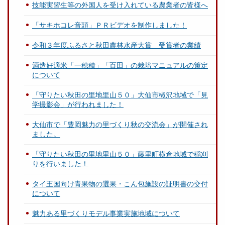
技能実習生等の外国人を受け入れている農業者の皆様へ
「サキホコレ音頭」ＰＲビデオを制作しました！
令和３年度ふるさと秋田農林水産大賞 受賞者の業績
酒造好適米「一穂積」「百田」の栽培マニュアルの策定
について
「守りたい秋田の里地里山５０」大仙市椒沢地域で「見
学撮影会」が行われました！
大仙市で「豊岡魅力の里づくり秋の交流会」が開催され
ました。
「守りたい秋田の里地里山５０」藤里町横倉地域で稲刈
りを行いました！
タイ王国向け青果物の選果・こん包施設の証明書の交付
について
魅力ある里づくりモデル事業実施地域について