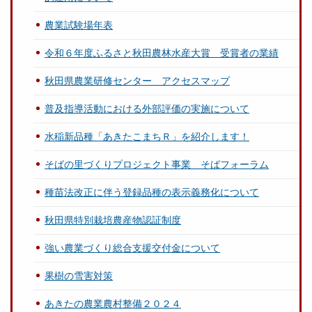
農業試験場年表
令和６年度ふるさと秋田農林水産大賞 受賞者の業績
秋田県農業研修センター アクセスマップ
普及指導活動における外部評価の実施について
水稲新品種「あきたこまちＲ」を紹介します！
そばの里づくりプロジェクト事業 そばフォーラム
種苗法改正に伴う登録品種の表示義務化について
秋田県特別栽培農産物認証制度
強い農業づくり総合支援交付金について
果樹の雪害対策
あきたの農業農村整備２０２４