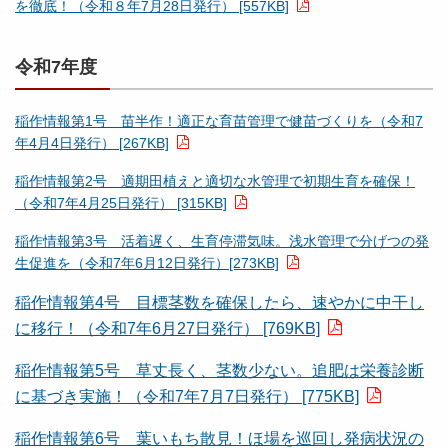
を徹底！（令和８年7月28日発行） [557KB]
令和7年度
稲作情報第1号 苗半作！適正な育苗管理で健苗づくりを（令和7
年4月4日発行） [267KB]
稲作情報第2号 適期田植えと適切な水管理で初期生育を確保！
（令和7年4月25日発行） [315KB]
稲作情報第3号 活着遅く、生育停滞気味。浅水管理で分げつの発
生促進を（令和7年6月12日発行）[273KB]
稲作情報第4号 目標茎数を確保したら、速やかに中干し
に移行！（令和7年6月27日発行） [769KB]
稲作情報第5号 草丈長く、茎数少ない。追肥は栄養診断
に基づき実施！（令和7年7月7日発行） [775KB]
稲作情報第6号 葉いもち散見！ほ場を巡回し発病状況の