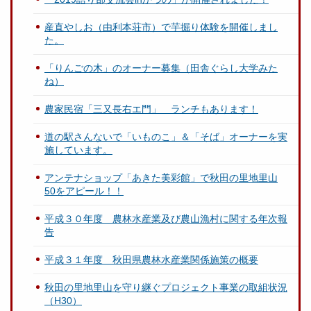
産直やしお（由利本荘市）で芋掘り体験を開催しまし
た。
「りんごの木」のオーナー募集（田舎ぐらし大学みた
ね）
農家民宿「三又長右エ門」 ランチもあります！
道の駅さんないで「いものこ」＆「そば」オーナーを実
施しています。
アンテナショップ「あきた美彩館」で秋田の里地里山
50をアピール！！
平成３０年度 農林水産業及び農山漁村に関する年次報
告
平成３１年度 秋田県農林水産業関係施策の概要
秋田の里地里山を守り継ぐプロジェクト事業の取組状況
（H30）