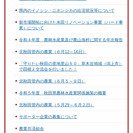
県内のイノシシ・ニホンジカの出没状況等について
新市場開拓に向けた水田リノベーション事業（ハード事
業）について
令和４年度 農林水産業及び農山漁村に関する年次報告
北秋田管内の農業（６月12～16日）
「守りたい秋田の里地里山５０」草木谷地域（潟上市）
で田植え交流会を行いました！
北秋田管内の農業（６月５～９日）
令和５年度 秋田県農林水産業関係施策の概要
北秋田管内の農業（５月29～６月２日）
サポーター企業の募集について
農業共済組合