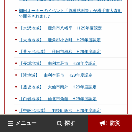
棚田オーナーのイベント「収穫感謝祭」が横手市大森町
で開催されました
【水沢地域】 鹿角市八幡平 Ｈ29年度認定
【大地地域】 鹿角郡小坂町 H29年度認定
【萱ヶ沢地域】 秋田市雄和 H29年度認定
【長坂地域】 由利本荘市 H29年度認定
【滝地域】 由利本荘市 H29年度認定
【釜坂地域】 大仙市南外 H29年度認定
【白岩地域】 仙北市角館 H29年度認定
【中飯沢地域】 羽後町飯沢 H29年度認定
秋田の里地里山を守り継ぐプロジェクト事業の取組状況
メニュー
探す
防災
（H29：秋編）