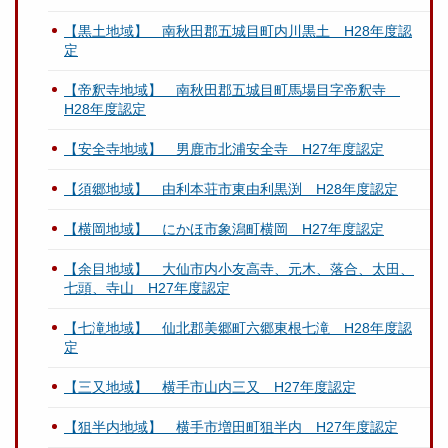
【黒土地域】 南秋田郡五城目町内川黒土 H28年度認
定
【帝釈寺地域】 南秋田郡五城目町馬場目字帝釈寺
H28年度認定
【安全寺地域】 男鹿市北浦安全寺 H27年度認定
【須郷地域】 由利本荘市東由利黒渕 H28年度認定
【横岡地域】 にかほ市象潟町横岡 H27年度認定
【余目地域】 大仙市内小友高寺、元木、落合、太田、
七頭、寺山 H27年度認定
【七滝地域】 仙北郡美郷町六郷東根七滝 H28年度認
定
【三又地域】 横手市山内三又 H27年度認定
【狙半内地域】 横手市増田町狙半内 H27年度認定