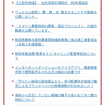
【上田沢地域】 仙北市田沢湖田沢 R2年度認定
ウェルカム秋田！"農・林・水" 魅力まるごとＰＲ動画を
公開しました。
「スマート農業技術の開発・実証プロジェクト」の紹介
動画を公開しています。
秋田県農林水産部農業関係補助事業に係る第三者委員会
（令和２年度開催）
秋田米新品種“秋系８２１”ネーミング案選考状況につい
て
インターネットオークションやフリマアプリ、農産物直
売所で肥料販売をされる方は届出が必要です
「守りたい秋田の里地里山５０」井川町綱木沢地域で園
児によるブラックベリーの収穫体験が行われました！
海外から注文していない植物の種子が送られてきた際の
対応について