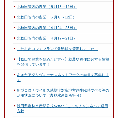
北秋田管内の農業（５月15～19日）
北秋田管内の農業（５月８～12日）
北秋田管内の農業（４月24～28日）
北秋田管内の農業（４月17～21日）
「サキホコレ」ブランド化戦略を策定しました。
【秋田で農業を始めたい方へ】就農や移住に関する情報
を発信しています！
あきたアグリヴィーナスネットワークの会員を募集しま
す
新型コロナウイルス感染症対応地方創生臨時交付金等の
活用状況について（農林水産部所管分）
秋田県農林水産部公式twitter「こまちチャンネル」運用
方針