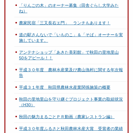
「りんごの木」のオーナー募集（田舎ぐらし大学みた
ね）
農家民宿「三又長右エ門」 ランチもあります！
道の駅さんないで「いものこ」＆「そば」オーナーを実
施しています。
アンテナショップ「あきた美彩館」で秋田の里地里山
50をアピール！！
平成３０年度 農林水産業及び農山漁村に関する年次報
告
平成３１年度 秋田県農林水産業関係施策の概要
秋田の里地里山を守り継ぐプロジェクト事業の取組状況
（H30）
秋田の魅力まるごとＰＲ動画（農家レストラン編）
平成３０年度ふるさと秋田農林水産大賞 受賞者の業績