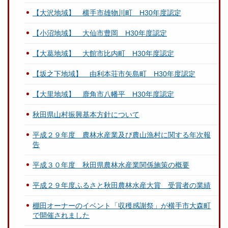
【大沢地域】 横手市雄物川町 H30年度認定
【小沼地域】 大仙市豊岡 H30年度認定
【大葛地域】 大館市比内町 H30年度認定
【坂之下地域】 由利本荘市矢島町 H30年度認定
【大里地域】 鹿角市八幡平 H30年度認定
秋田県山村振興基本方針について
平成２９年度 農林水産業及び農山漁村に関する年次報
告
平成３０年度 秋田県農林水産業関係施策の概要
平成２９年度ふるさと秋田農林水産大賞 受賞者の業績
棚田オーナーのイベント「収穫感謝祭」が横手市大森町
で開催されました