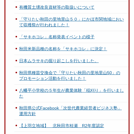
有機質土壌改良資材等の取扱いについて
「守りたい秋田の里地里山５０」にかほ市関地域におい
て収穫祭が行われました！
「サキホコレ」名称発表イベントの様子
秋田米新品種の名称を「サキホコレ」に決定！
日本ムラサキの掘り起こしを行いました。
秋田県種苗交換会で「守りたい秋田の里地里山50」の
プロモーション活動を行いました！
八幡平小学校の５年生が農業体験「稲刈り」を行いまし
た
秋田県公式Facebook「次世代農業経営者ビジネス塾」
運用方針
【上羽立地域】 北秋田市桂瀬 R2年度認定