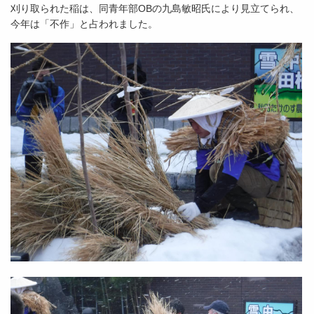
刈り取られた稲は、同青年部OBの九島敏昭氏により見立てられ、
今年は「不作」と占われました。