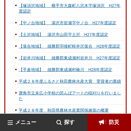
【塚須沢地域】 横手市大森町八沢木字塚須沢 H27年
度認定
【中ノ台地域】 湯沢市皆瀬字中ノ台 H27年度認定
【土沢地域】 湯沢市山田字土沢 H27年度認定
【落合地域】 雄勝郡羽後町軽井沢落合 H28年度認定
【岩井川地域】 雄勝郡東成瀬村岩井川 H27年度認定
【手倉地域】 雄勝郡東成瀬村椿川 H28年度認定
平成２８年度ふるさと秋田農林水産大賞 受賞者の業績
鹿角市立末広小学校の田んぼアートの稲刈りを行いまし
た
平成２８年度 秋田県農林水産業関係施策の概要
メニュー
探す
防災
平成２７年度 農林水産業及び農山漁村に関する年次報
告