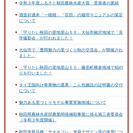
令和３年度ふるさと秋田農林水産大賞 受賞者の業績
酒造好適米「一穂積」「百田」の栽培マニュアルの策定
について
「守りたい秋田の里地里山５０」大仙市椒沢地域で「見
学撮影会」が行われました！
大仙市で「豊岡魅力の里づくり秋の交流会」が開催され
ました。
「守りたい秋田の里地里山５０」藤里町横倉地域で稲刈
りを行いました！
タイ王国向け青果物の選果・こん包施設の証明書の交付
について
魅力ある里づくりモデル事業実施地域について
秋田県農林水産部農業関係補助事業に係る第三者委員会
（令和３年度開催）
秋田米新品種「サキホコレ」米袋デザイン等の使用につ