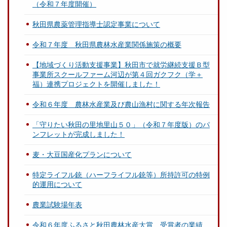
（令和７年度開催）
秋田県農薬管理指導士認定事業について
令和７年度 秋田県農林水産業関係施策の概要
【地域づくり活動支援事業】秋田市で就労継続支援Ｂ型
事業所スクールファーム河辺が第４回ガクフク（学＋
福）連携プロジェクトを開催しました！
令和６年度 農林水産業及び農山漁村に関する年次報告
「守りたい秋田の里地里山５０」（令和７年度版）のパ
ンフレットが完成しました！
麦・大豆国産化プランについて
特定ライフル銃（ハーフライフル銃等）所持許可の特例
的運用について
農業試験場年表
令和６年度ふるさと秋田農林水産大賞 受賞者の業績