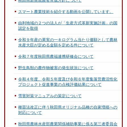
秋田県新規就農者育成方針について
スマート農業技術を紹介する動画を公開しています。
由利地域の２つの法人が「生産方式革新実施計画」の国
認定を取得
令和９年産の果実の一キログラム当たり価額として農林
水産大臣が定める金額を定める件について
令和７年度秋田県農福連携研修会について
野生鳥獣の農作物被害の発生状況について
令和４年度、令和５年度及び令和６年度集落営農活性化
プロジェクト促進事業の点検評価結果について
雪害対策マニュアルの策定について
種苗法改正に伴う秋田県オリジナル品種の自家増殖への
対応について
秋田県農林水産部農業関係補助事業に係る第三者委員会