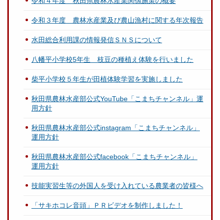
令和４年度 秋田県農林水産業関係施策の概要
令和３年度 農林水産業及び農山漁村に関する年次報告
水田総合利用課の情報発信ＳＮＳについて
八幡平小学校5年生 枝豆の種植え体験を行いました
柴平小学校５年生が田植体験学習を実施しました
秋田県農林水産部公式YouTube「こまちチャンネル」運
用方針
秋田県農林水産部公式instagram「こまちチャンネル」
運用方針
秋田県農林水産部公式facebook「こまちチャンネル」
運用方針
技能実習生等の外国人を受け入れている農業者の皆様へ
「サキホコレ音頭」ＰＲビデオを制作しました！