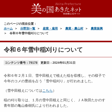
このページの現在位置：
ホーム
分野別一覧
産業・雇用
農業・農山村
農業振興
令和６年雪中稲刈りについて
令和６年雪中稲刈りについて
コンテンツ番号：79178
更新日：
2024年01月31日
令和６年２月１日、雪中田植えで植えた稲を収穫し、その様子で
今年のコメの豊凶を占う「雪中稲刈り」が行われました。
（雪中田植えについては
こちら
）
稲の刈り取りは、１月の雪中田植えと同じく、ＪＡ秋田たかのす
青年部の亀山春樹氏により行われました。