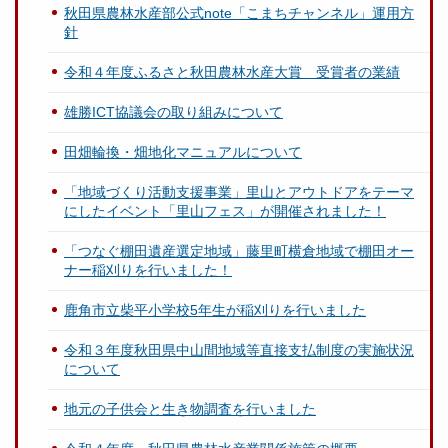
秋田県農林水産部公式note「こまちチャンネル」運用方
針
令和４年度ふるさと秋田農林水産大賞 受賞者の業績
雄勝ICT協議会の取り組みについて
田畑輪換・畑地化マニュアルについて
「地域づくり活動支援事業」里山とアウトドアをテーマ
にしたイベント「里山フェス」が開催されました！
「つなぐ棚田遺産選定地域」藤里町横倉地域で棚田オー
ナー稲刈りを行いました！
鹿角市立柴平小学校5年生が稲刈りを行いました
令和３年度秋田県中山間地域等直接支払制度の実施状況
について
地元の子供会と生き物調査を行いました