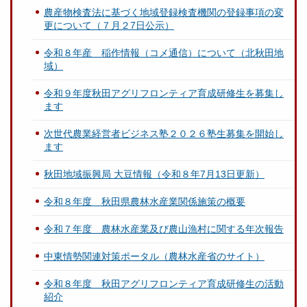
農産物検査法に基づく地域登録検査機関の登録事項の変
更について（７月２7日公示）
令和８年産 稲作情報（コメ通信）について（北秋田地
域）
令和９年度秋田アグリフロンティア育成研修生を募集し
ます
次世代農業経営者ビジネス塾２０２６塾生募集を開始し
ます
秋田地域振興局 大豆情報（令和８年7月13日更新）
令和８年度 秋田県農林水産業関係施策の概要
令和７年度 農林水産業及び農山漁村に関する年次報告
中東情勢関連対策ポータル（農林水産省のサイト）
令和８年度 秋田アグリフロンティア育成研修生の活動
紹介