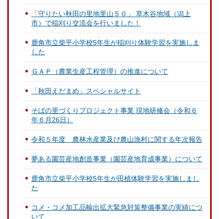
「守りたい秋田の里地里山５０」 草木谷地域（潟上
市）で稲刈り交流会を行いました！
鹿角市立柴平小学校5年生が稲刈り体験学習を実施しま
した
ＧＡＰ（農業生産工程管理）の推進について
「秋田えだまめ」スペシャルサイト
そばの里づくりプロジェクト事業 現地研修会（令和６
年６月26日）
令和５年度 農林水産業及び農山漁村に関する年次報告
夢ある園芸産地創造事業（園芸産地育成事業）について
鹿角市立柴平小学校5年生が田植体験学習を実施しまし
た
コメ・コメ加工品輸出拡大緊急対策整備事業の実績につ
いて