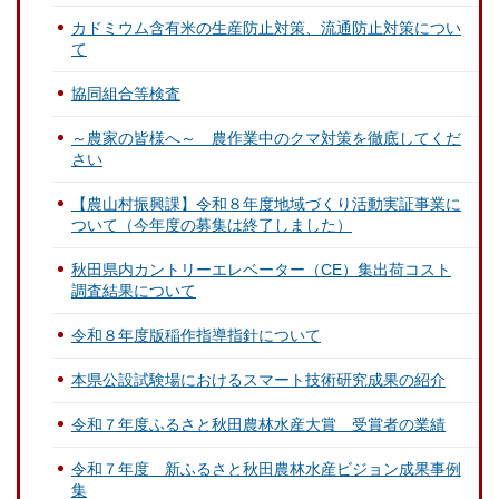
カドミウム含有米の生産防止対策、流通防止対策につい
て
協同組合等検査
～農家の皆様へ～ 農作業中のクマ対策を徹底してくだ
さい
【農山村振興課】令和８年度地域づくり活動実証事業に
ついて（今年度の募集は終了しました）
秋田県内カントリーエレベーター（CE）集出荷コスト
調査結果について
令和８年度版稲作指導指針について
本県公設試験場におけるスマート技術研究成果の紹介
令和７年度ふるさと秋田農林水産大賞 受賞者の業績
令和７年度 新ふるさと秋田農林水産ビジョン成果事例
集