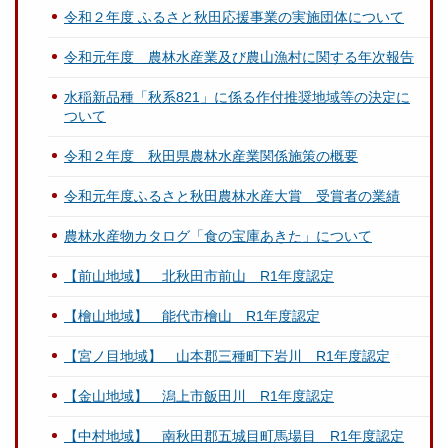
令和２年度 ふるさと秋田応援事業の実施団体について
令和元年度 農林水産業及び農山漁村に関する年次報告
水稲新品種「秋系821」に係る作付推奨地域等の決定に
ついて
令和２年度 秋田県農林水産業関係施策の概要
令和元年度ふるさと秋田農林水産大賞 受賞者の業績
農林水産物カタログ「食の宝庫あきた」について
【前山地域】 北秋田市前山 R1年度認定
【檜山地域】 能代市檜山 R1年度認定
【宮ノ目地域】 山本郡三種町下岩川 R1年度認定
【金山地域】 潟上市飯田川 R1年度認定
【中村地域】 南秋田郡五城目町馬場目 R1年度認定