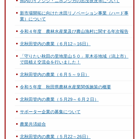
県内のイノシシ・ニホンジカの出没状況等について
新市場開拓に向けた水田リノベーション事業（ハード事
業）について
令和４年度 農林水産業及び農山漁村に関する年次報告
北秋田管内の農業（６月12～16日）
「守りたい秋田の里地里山５０」草木谷地域（潟上市）
で田植え交流会を行いました！
北秋田管内の農業（６月５～９日）
令和５年度 秋田県農林水産業関係施策の概要
北秋田管内の農業（５月29～６月２日）
サポーター企業の募集について
農業共済組合
北秋田管内の農業（５月22～26日）