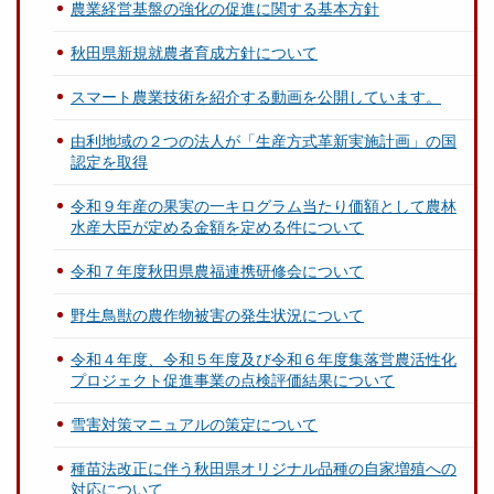
農業経営基盤の強化の促進に関する基本方針
秋田県新規就農者育成方針について
スマート農業技術を紹介する動画を公開しています。
由利地域の２つの法人が「生産方式革新実施計画」の国
認定を取得
令和９年産の果実の一キログラム当たり価額として農林
水産大臣が定める金額を定める件について
令和７年度秋田県農福連携研修会について
野生鳥獣の農作物被害の発生状況について
令和４年度、令和５年度及び令和６年度集落営農活性化
プロジェクト促進事業の点検評価結果について
雪害対策マニュアルの策定について
種苗法改正に伴う秋田県オリジナル品種の自家増殖への
対応について