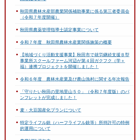
秋田県農林水産部農業関係補助事業に係る第三者委員会
（令和７年度開催）
秋田県農薬管理指導士認定事業について
令和７年度 秋田県農林水産業関係施策の概要
【地域づくり活動支援事業】秋田市で就労継続支援Ｂ型
事業所スクールファーム河辺が第４回ガクフク（学＋
福）連携プロジェクトを開催しました！
令和６年度 農林水産業及び農山漁村に関する年次報告
「守りたい秋田の里地里山５０」（令和７年度版）のパ
ンフレットが完成しました！
麦・大豆国産化プランについて
特定ライフル銃（ハーフライフル銃等）所持許可の特例
的運用について