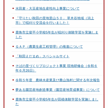
水田麦・大豆産地生産性向上事業について
「守りたい秋田の里地里山５０」 草木谷地域（潟上
市）で稲刈り交流会を行いました！
鹿角市立柴平小学校5年生が稲刈り体験学習を実施しま
した
ＧＡＰ（農業生産工程管理）の推進について
「秋田えだまめ」スペシャルサイト
そばの里づくりプロジェクト事業 現地研修会（令和６
年６月26日）
令和５年度 農林水産業及び農山漁村に関する年次報告
夢ある園芸産地創造事業（園芸産地育成事業）について
鹿角市立柴平小学校5年生が田植体験学習を実施しまし
た