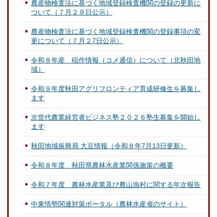
農産物検査法に基づく地域登録検査機関の登録の更新に
ついて（７月２９日公示）
農産物検査法に基づく地域登録検査機関の登録事項の変
更について（７月２7日公示）
令和８年産 稲作情報（コメ通信）について（北秋田地
域）
令和９年度秋田アグリフロンティア育成研修生を募集し
ます
次世代農業経営者ビジネス塾２０２６塾生募集を開始し
ます
秋田地域振興局 大豆情報（令和８年7月13日更新）
令和８年度 秋田県農林水産業関係施策の概要
令和７年度 農林水産業及び農山漁村に関する年次報告
中東情勢関連対策ポータル（農林水産省のサイト）