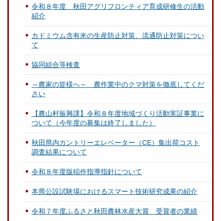
令和８年度 秋田アグリフロンティア育成研修生の活動
紹介
カドミウム含有米の生産防止対策、流通防止対策につい
て
協同組合等検査
～農家の皆様へ～ 農作業中のクマ対策を徹底してくだ
さい
【農山村振興課】令和８年度地域づくり活動実証事業に
ついて（今年度の募集は終了しました）
秋田県内カントリーエレベーター（CE）集出荷コスト
調査結果について
令和８年度版稲作指導指針について
本県公設試験場におけるスマート技術研究成果の紹介
令和７年度ふるさと秋田農林水産大賞 受賞者の業績