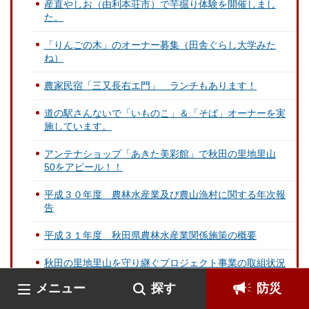
産直やしお（由利本荘市）で芋掘り体験を開催しまし
た。
「りんごの木」のオーナー募集（田舎ぐらし大学みた
ね）
農家民宿「三又長右エ門」 ランチもあります！
道の駅さんないで「いものこ」＆「そば」オーナーを実
施しています。
アンテナショップ「あきた美彩館」で秋田の里地里山
50をアピール！！
平成３０年度 農林水産業及び農山漁村に関する年次報
告
平成３１年度 秋田県農林水産業関係施策の概要
秋田の里地里山を守り継ぐプロジェクト事業の取組状況
（H30）
メニュー
探す
防災
秋田の魅力まるごとＰＲ動画（農家レストラン編）