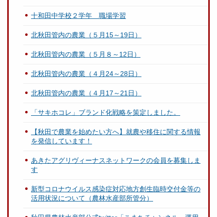
十和田中学校２学年 職場学習
北秋田管内の農業（５月15～19日）
北秋田管内の農業（５月８～12日）
北秋田管内の農業（４月24～28日）
北秋田管内の農業（４月17～21日）
「サキホコレ」ブランド化戦略を策定しました。
【秋田で農業を始めたい方へ】就農や移住に関する情報
を発信しています！
あきたアグリヴィーナスネットワークの会員を募集しま
す
新型コロナウイルス感染症対応地方創生臨時交付金等の
活用状況について（農林水産部所管分）