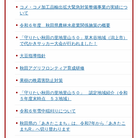
コメ・コメ加工品輸出拡大緊急対策整備事業の実績につ
いて
令和６年度 秋田県農林水産業関係施策の概要
「守りたい秋田の里地里山５０」草木谷地域（潟上市）
で代かきサッカー大会が行われました！
大豆指導指針
秋田アグリフロンティア育成研修
果樹の晩霜害防止対策
「守りたい秋田の里地里山５０」 認定地域紹介（令和
５年度末時点 ５３地域）
令和６年雪中稲刈りについて
秋田県の「あきたこまち」は、令和7年から「あきたこ
まちR」へ切り替わります