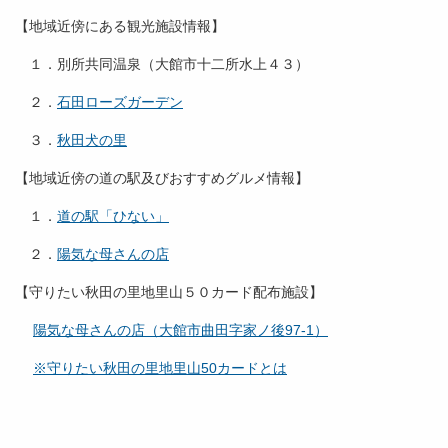
【地域近傍にある観光施設情報】
１．別所共同温泉（大館市十二所水上４３）
２．
石田ローズガーデン
３．
秋田犬の里
【地域近傍の道の駅及びおすすめグルメ情報】
１．
道の駅「ひない」
２．
陽気な母さんの店
【守りたい秋田の里地里山５０カード配布施設】
陽気な母さんの店（大館市曲田字家ノ後97-1）
※守りたい秋田の里地里山50カードとは