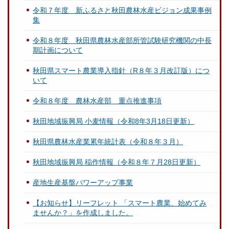
令和７年度 新ふるさと秋田農林水産ビジョン成果事例
集
令和８年度 秋田県農林水産部所管試験研究機関の中長
期計画について
秋田県スマート農業導入指針（R８年３月改訂版）につ
いて
令和８年度 農林水産部 重点推進事項
秋田地域振興局 小麦情報（令和8年3月18日更新）
秋田県農林水産業累年統計表（令和８年３月）
秋田地域振興局 稲作情報（令和８年７月28日更新）
産地生産基盤パワーアップ事業
【お知らせ】リーフレット 「スマート農業、始めてみ
ませんか？」を作成しました。