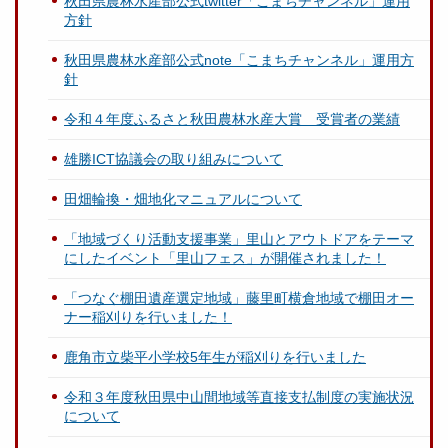
秋田県農林水産部公式twitter「こまちチャンネル」運用
方針
秋田県農林水産部公式note「こまちチャンネル」運用方
針
令和４年度ふるさと秋田農林水産大賞 受賞者の業績
雄勝ICT協議会の取り組みについて
田畑輪換・畑地化マニュアルについて
「地域づくり活動支援事業」里山とアウトドアをテーマ
にしたイベント「里山フェス」が開催されました！
「つなぐ棚田遺産選定地域」藤里町横倉地域で棚田オー
ナー稲刈りを行いました！
鹿角市立柴平小学校5年生が稲刈りを行いました
令和３年度秋田県中山間地域等直接支払制度の実施状況
について