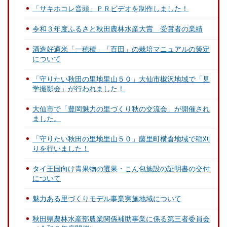
「サキホコレ音頭」ＰＲビデオを制作しました！
令和３年度ふるさと秋田農林水産大賞 受賞者の業績
酒造好適米「一穂積」「百田」の栽培マニュアルの策定
について
「守りたい秋田の里地里山５０」大仙市椒沢地域で「見
学撮影会」が行われました！
大仙市で「豊岡魅力の里づくり秋の交流会」が開催され
ました。
「守りたい秋田の里地里山５０」藤里町横倉地域で稲刈
りを行いました！
タイ王国向け青果物の選果・こん包施設の証明書の交付
について
魅力ある里づくりモデル事業実施地域について
秋田県農林水産部農業関係補助事業に係る第三者委員会