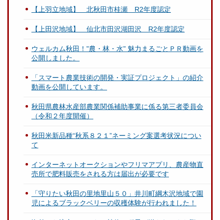
【上羽立地域】 北秋田市桂瀬 R2年度認定
【上田沢地域】 仙北市田沢湖田沢 R2年度認定
ウェルカム秋田！"農・林・水" 魅力まるごとＰＲ動画を
公開しました。
「スマート農業技術の開発・実証プロジェクト」の紹介
動画を公開しています。
秋田県農林水産部農業関係補助事業に係る第三者委員会
（令和２年度開催）
秋田米新品種“秋系８２１”ネーミング案選考状況につい
て
インターネットオークションやフリマアプリ、農産物直
売所で肥料販売をされる方は届出が必要です
「守りたい秋田の里地里山５０」井川町綱木沢地域で園
児によるブラックベリーの収穫体験が行われました！