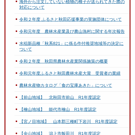
海外から注文していない植物の種子が送られてきた際の
対応について
令和２年度 ふるさと秋田応援事業の実施団体について
令和元年度 農林水産業及び農山漁村に関する年次報告
水稲新品種「秋系821」に係る作付推奨地域等の決定に
ついて
令和２年度 秋田県農林水産業関係施策の概要
令和元年度ふるさと秋田農林水産大賞 受賞者の業績
農林水産物カタログ「食の宝庫あきた」について
【前山地域】 北秋田市前山 R1年度認定
【檜山地域】 能代市檜山 R1年度認定
【宮ノ目地域】 山本郡三種町下岩川 R1年度認定
【金山地域】 潟上市飯田川 R1年度認定