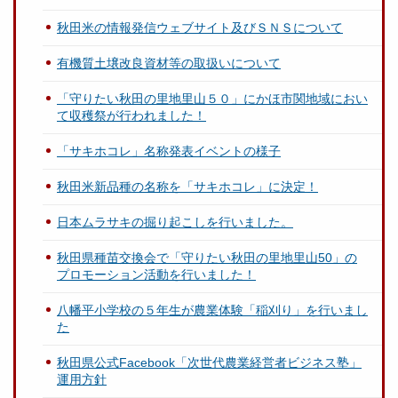
秋田米の情報発信ウェブサイト及びＳＮＳについて
有機質土壌改良資材等の取扱いについて
「守りたい秋田の里地里山５０」にかほ市関地域におい
て収穫祭が行われました！
「サキホコレ」名称発表イベントの様子
秋田米新品種の名称を「サキホコレ」に決定！
日本ムラサキの掘り起こしを行いました。
秋田県種苗交換会で「守りたい秋田の里地里山50」の
プロモーション活動を行いました！
八幡平小学校の５年生が農業体験「稲刈り」を行いまし
た
秋田県公式Facebook「次世代農業経営者ビジネス塾」
運用方針